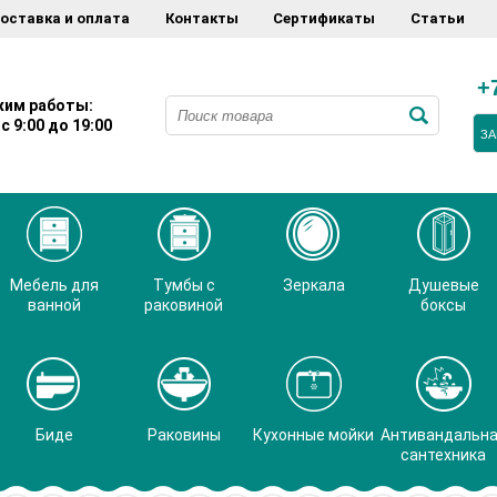
оставка и оплата
Контакты
Сертификаты
Статьи
+
им работы:
с 9:00 до 19:00
ЗА
Мебель для
Тумбы с
Зеркала
Душевые
ванной
раковиной
боксы
Биде
Раковины
Кухонные мойки
Антивандальн
сантехника