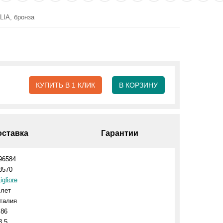
IA, бронза
КУПИТЬ В 1 КЛИК
В КОРЗИНУ
оставка
Гарантии
96584
8570
igliore
 лет
талия
.86
3.5