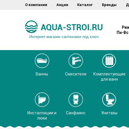
О компании
Акции
Каталог
Бренды
Д
Реж
Пн-Вс 
Интернет-магазин сантехники под ключ
Ванны
Смесители
Комплектующие
для ванн
Инсталляции и
Санфаянс
Унитазы
люки