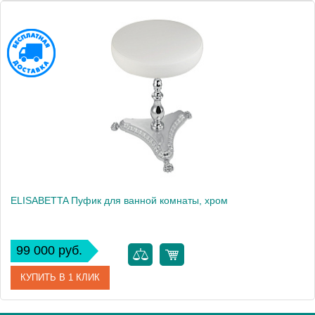
Артикул
17008
Производитель
Migliore
Высота, см
50.5000
Вес, кг
7.4
ELISABETTA Пуфик для ванной комнаты, хром
99 000 руб.
КУПИТЬ В 1 КЛИК