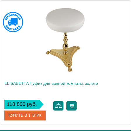
Артикул
17008
Производитель
Migliore
Высота, см
50.5000
Вес, кг
7.4
ELISABETTA Пуфик для ванной комнаты, золото
118 800 руб.
КУПИТЬ В 1 КЛИК