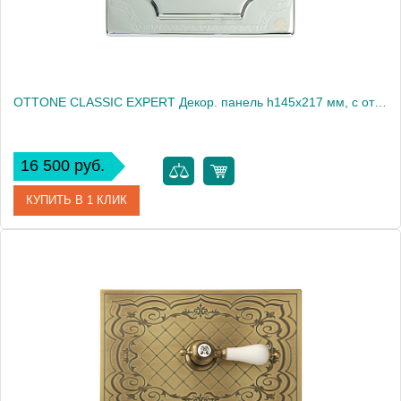
OTTONE CLASSIC EXPERT Декор. панель h145x217 мм, с отв. д/ручки, бронза (БЕЗ РУЧКИ)
16 500 руб.
КУПИТЬ В 1 КЛИК
Артикул
20465
Производитель
Migliore
Высота, см
14.5000
Вес, кг
0.49