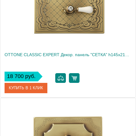
Высота, см
14.8000
Вес, кг
0.485
OTTONE CLASSIC EXPERT Декор. панель "СЕТКА" h145x217мм. с отв.д/ручки, бронз/декор 1 (БЕЗ РУЧКИ)
18 700 руб.
КУПИТЬ В 1 КЛИК
Артикул
20462
Производитель
Migliore
Высота, см
16.3000