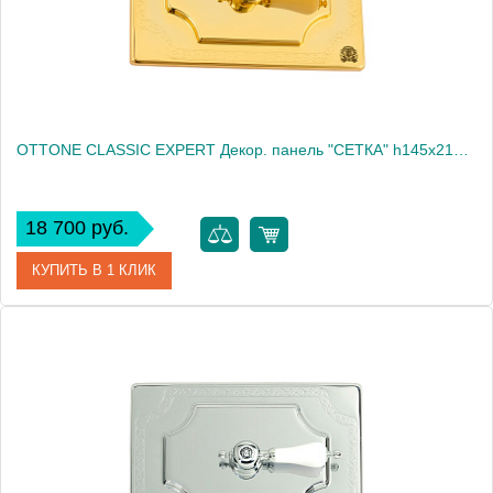
OTTONE CLASSIC EXPERT Декор. панель "СЕТКА" h145x217мм. с отв.д/ручки, хром/декор 1 (БЕЗ РУЧКИ)
18 700 руб.
КУПИТЬ В 1 КЛИК
Артикул
20464
Производитель
Migliore
Высота, см
14.5000
Вес, кг
0.49