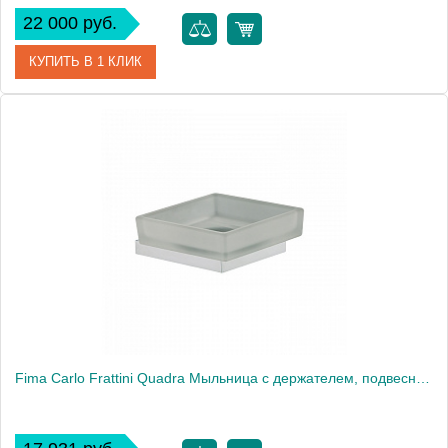
22 000 руб.
КУПИТЬ В 1 КЛИК
Артикул
18570
Производитель
Migliore
Высота, см
13.5000
Вес, кг
0.86
Fima Carlo Frattini Quadra Мыльница с держателем, подвесная, цвет: хром