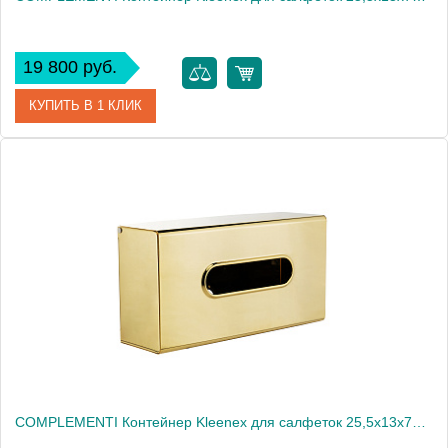
19 800 руб.
КУПИТЬ В 1 КЛИК
Артикул
21988
Производитель
Migliore
Высота, см
7.0000
Вес, кг
0.65
COMPLEMENTI Контейнер Kleenex для салфеток 25,5x13x7h cm , золото