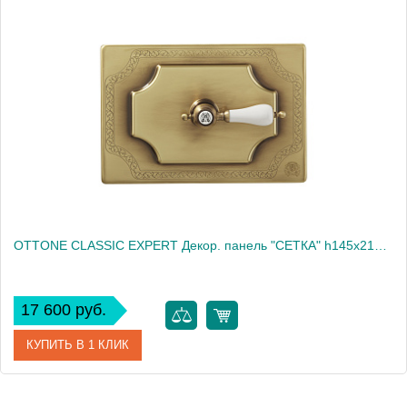
OTTONE CLASSIC EXPERT Декор. панель "СЕТКА" h145x217мм. с отв.д/ручки, золото/декор 1 (БЕЗ РУЧКИ)
17 600 руб.
КУПИТЬ В 1 КЛИК