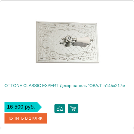
Артикул
24245
Производитель
Migliore
Высота, см
14.5000
Вес, кг
0.42
OTTONE CLASSIC EXPERT Декор.панель "ОВАЛ" h145x217мм. с отв.д/ручки, золото/декор 2 (БЕЗ РУЧКИ)
16 500 руб.
КУПИТЬ В 1 КЛИК