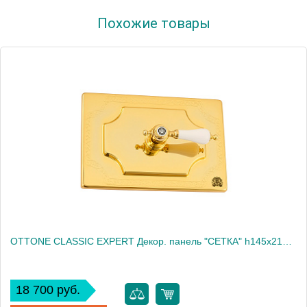
Артикул
20463
Похожие товары
Производитель
Migliore
Высота, см
14.5000
Вес, кг
0.49
OTTONE CLASSIC EXPERT Декор. панель "СЕТКА" h145x217мм. с отв.д/ручки, хром/декор 1 (БЕЗ РУЧКИ)
18 700 руб.