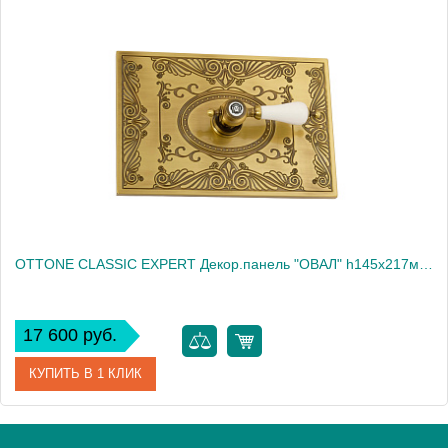
Артикул
24247
Производитель
Migliore
Высота, см
14.5000
Вес, кг
0.42
OTTONE CLASSIC EXPERT Декор.панель "ОВАЛ" h145x217мм. с отв.д/ручки, хром/декор 2 (БЕЗ РУЧКИ)
17 600 руб.
КУПИТЬ В 1 КЛИК