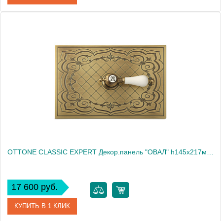
Артикул
20465
Производитель
Migliore
Высота, см
14.5000
Вес, кг
0.49
OTTONE CLASSIC EXPERT Декор.панель "ОВАЛ" h145x217мм. с отв.д/ручки, бронза/декор 2 (БЕЗ РУЧКИ)
17 600 руб.
КУПИТЬ В 1 КЛИК