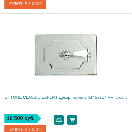
КУПИТЬ В 1 КЛИК
Артикул
20464
Производитель
Migliore
Высота, см
14.5000
Вес, кг
0.49
OTTONE CLASSIC EXPERT Декор. панель h145x217 мм, с отв. д/ручки, бронза (БЕЗ РУЧКИ)
16 500 руб.
КУПИТЬ В 1 КЛИК