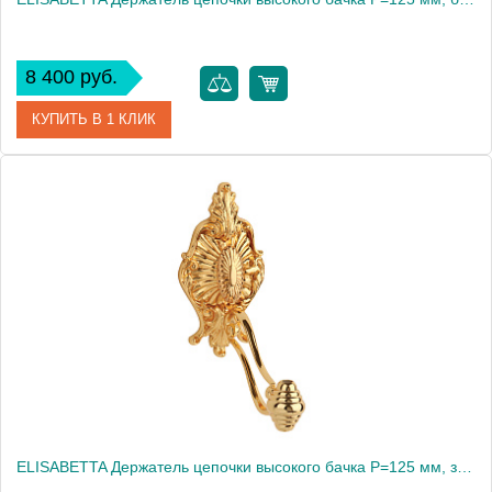
8 400 руб.
КУПИТЬ В 1 КЛИК
Артикул
20491
Производитель
Migliore
Высота, см
17.0000
Вес, кг
0.45
ELISABETTA Держатель цепочки высокого бачка Р=125 мм, золото (БЕЗ ЦЕПОЧКИ И РУЧКИ)