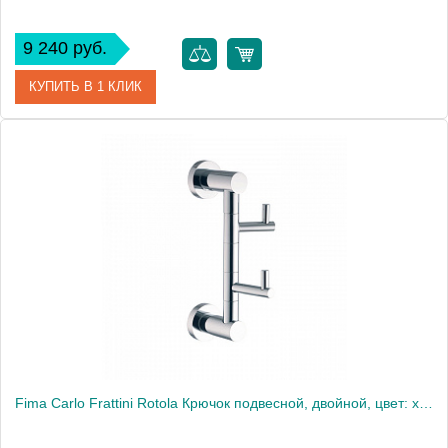
9 240 руб.
КУПИТЬ В 1 КЛИК
Артикул
20493
Производитель
Migliore
Высота, см
17.0000
Вес, кг
0.45
Fima Carlo Frattini Rotola Крючок подвесной, двойной, цвет: хром