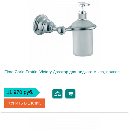
Артикул
F6104/1HCR
Производитель
Fima Carlo Frattini
Fima Carlo Frattini Victory Дозатор для жидкого мыла, подвесной, цвет: хром
11 970 руб.
КУПИТЬ В 1 КЛИК
Артикул
F6063/3CR