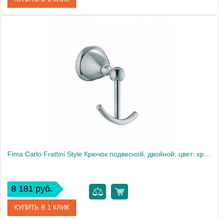
Артикул
F6043/3CR
Производитель
Fima Carlo Frattini
Fima Carlo Frattini Style Крючок подвесной, двойной, цвет: хром
8 181 руб.
КУПИТЬ В 1 КЛИК