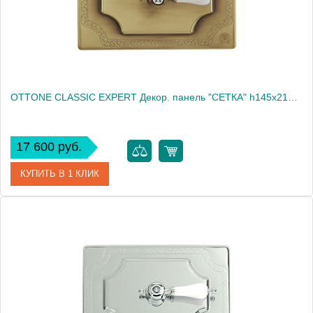
OTTONE CLASSIC EXPERT Декор. панель "СЕТКА" h145x217мм. с отв.д/ручки, золото/декор 1 (БЕЗ РУЧКИ)
17 600 руб.
КУПИТЬ В 1 КЛИК
Артикул
20463
Производитель
Migliore
Высота, см
14.5000
Вес, кг
0.49