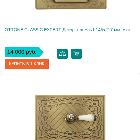
OTTONE CLASSIC EXPERT Декор. панель h145x217 мм, с отв. д/ручки, золото (БЕЗ РУЧКИ)
14 000 руб.
КУПИТЬ В 1 КЛИК
Артикул
20467
Производитель
Migliore
Высота, см
16.5000
Вес, кг
0.34