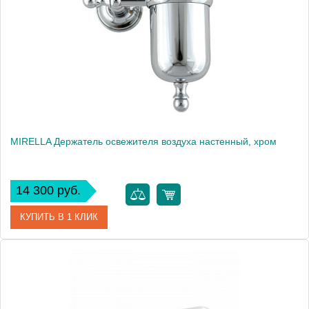
Высота, см
14.8000
Вес, кг
0.485
MIRELLA Держатель освежителя воздуха настенный, хром
14 300 руб.
КУПИТЬ В 1 КЛИК
Артикул
17233
Производитель
Migliore