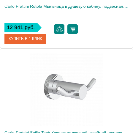
Carlo Frattini Rotola Мыльница в душевую кабину, подвесная, цвет: черный матовый
12 941 руб.
КУПИТЬ В 1 КЛИК
Артикул
F6008NS
Производитель
Fima Carlo Frattini
Carlo Frattini Spillo Tech Крючок подвесной, двойной, основание "X", цвет: хром