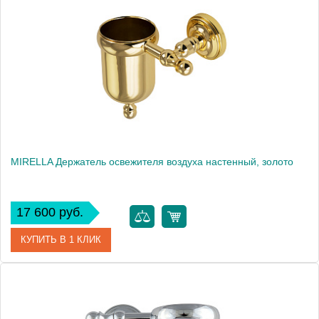
Производитель
Migliore
Высота, см
14.8000
Вес, кг
0.485
MIRELLA Держатель освежителя воздуха настенный, золото
17 600 руб.
КУПИТЬ В 1 КЛИК
Артикул
17314
Производитель
Migliore