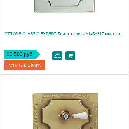
OTTONE CLASSIC EXPERT Декор. панель h145x217 мм, с отв. д/ручки, бронза (БЕЗ РУЧКИ)
16 500 руб.
КУПИТЬ В 1 КЛИК
Артикул
20465
Производитель
Migliore
Высота, см
14.5000
Вес, кг
0.49