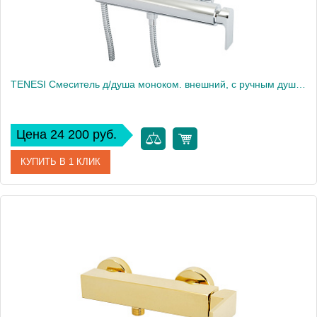
TENESI Смеситель д/душа моноком. внешний, с ручным душем, хром
Цена 24 200 руб.
КУПИТЬ В 1 КЛИК
Артикул
25421
Производитель
Migliore
Высота, см
21.5
Вес, кг
2.72