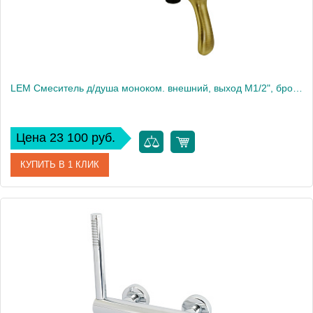
LEM Смеситель д/душа моноком. внешний, выход М1/2", бронза
Цена 23 100 руб.
КУПИТЬ В 1 КЛИК
Артикул
25868
Производитель
Migliore
Высота, см
7
Вес, кг
1.35