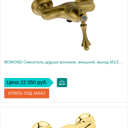
Высота, см
11.5
Вес, кг
1.541
BOMOND Смеситель д/душа моноком. внешний, выход M1/2", бронза
Цена 22 050 руб.
КУПИТЬ ПОД ЗАКАЗ
Артикул
30658
Производитель
Migliore