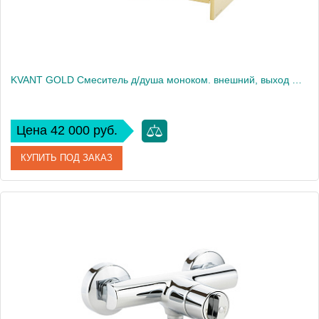
KVANT GOLD Смеситель д/душа моноком. внешний, выход M1/2" (ручка управления сбоку), золото
Цена 42 000 руб.
КУПИТЬ ПОД ЗАКАЗ
Артикул
25402
Производитель
Migliore
Высота, см
3.6
Вес, кг
2.95