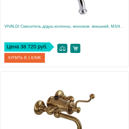
VIVALDI Смеситель д/душ.колонны, моноком. внешний, M3/4", с изливом(без шланга/лейки/держателя), хром
Цена 38 720 руб.
КУПИТЬ В 1 КЛИК
Артикул
19541
Производитель
Migliore
Высота, см
23.5
Вес, кг
3.59