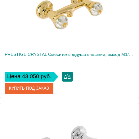
Вес, кг
2.6
PRESTIGE CRYSTAL Смеситель д/душа внешний, выход М1/2", золото
Цена 43 050 руб.
КУПИТЬ ПОД ЗАКАЗ
Артикул
28013
Производитель
Migliore
Высота, см
7