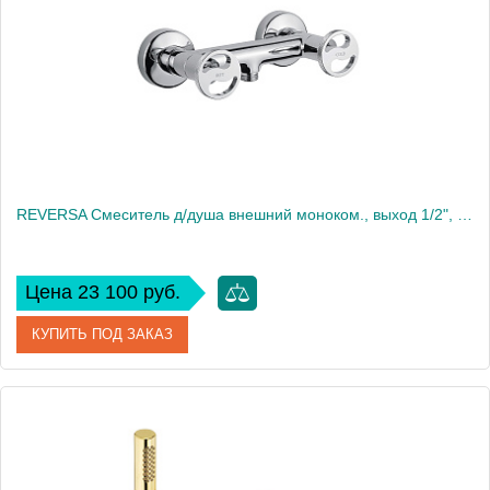
Высота, см
6.4
Вес, кг
0.88
REVERSA Смеситель д/душа внешний моноком., выход 1/2", хром
Цена 23 100 руб.
КУПИТЬ ПОД ЗАКАЗ
Артикул
28188
Производитель
Migliore
Высота, см
6.4