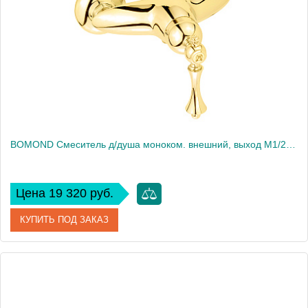
Высота, см
11.5
Вес, кг
1.541
BOMOND Смеситель д/душа моноком. внешний, выход M1/2", золото
Цена 19 320 руб.
КУПИТЬ ПОД ЗАКАЗ
Артикул
30652
Производитель
Migliore