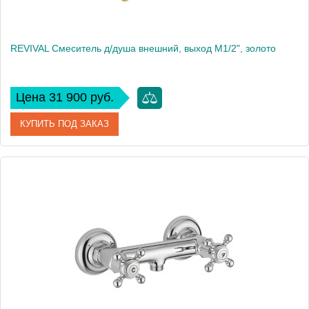
REVIVAL Смеситель д/душа внешний, выход М1/2", золото
Цена 31 900 руб.
КУПИТЬ ПОД ЗАКАЗ
Артикул
19512
Производитель
Migliore
Высота, см
7
Вес, кг
1.03