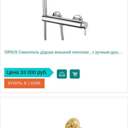
Вес, кг
2.6
SIRIUS Смеситель д/душа внешний моноком., с ручным душем, выход 1/2", хром
Цена 33 000 руб.
КУПИТЬ В 1 КЛИК
Артикул
28179
Производитель
Migliore
Высота, см
6.5