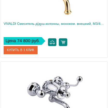
VIVALDI Смеситель д/душ.колонны, моноком. внешний, M3/4", с изливом(без шланга/лейки/держателя), золото
Цена 74 800 руб.
КУПИТЬ В 1 КЛИК
Артикул
19545
Производитель
Migliore
Высота, см
23.5
Вес, кг
3.59