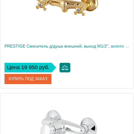
PRESTIGE Смеситель д/душа внешний, выход М1/2", золото 26897
Цена 19 950 руб.
КУПИТЬ ПОД ЗАКАЗ
Артикул
26897
Производитель
Migliore
Высота, см
7
Вес, кг
1.06