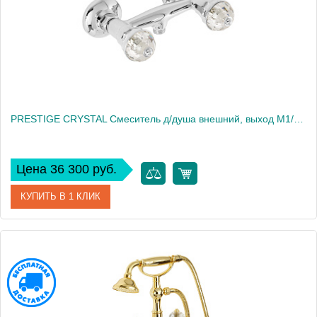
Вес, кг
1.39
PRESTIGE CRYSTAL Смеситель д/душа внешний, выход М1/2", хром
Цена 36 300 руб.
КУПИТЬ В 1 КЛИК
Артикул
28007
Производитель
Migliore
Высота, см
7