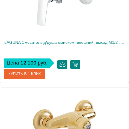
LAGUNA Смеситель д/душа моноком. внешний, выход M1/2", хром
Цена 12 100 руб.
КУПИТЬ В 1 КЛИК
Артикул
26084
Производитель
Migliore
Высота, см
9.1
Вес, кг
0.87