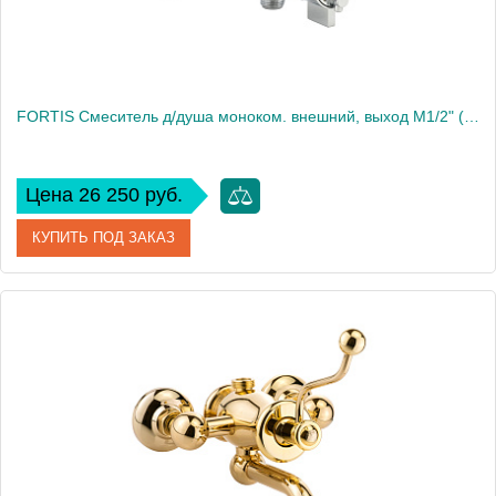
FORTIS Смеситель д/душа моноком. внешний, выход М1/2" (снизу), термостат, хром
Цена 26 250 руб.
КУПИТЬ ПОД ЗАКАЗ
Артикул
25051
Производитель
Migliore
Высота, см
8
Вес, кг
1.38