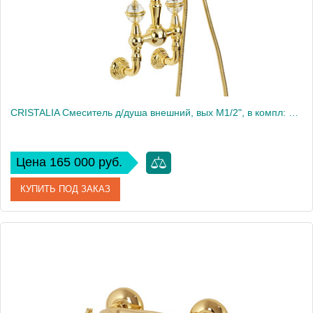
Вес, кг
1.39
CRISTALIA Смеситель д/душа внешний, вых М1/2", в компл: шланг ручн. лейка, ручки CRYSTAL, золото
Цена 165 000 руб.
КУПИТЬ ПОД ЗАКАЗ
Артикул
27183
Производитель
Migliore
Высота, см
41.5
Вес, кг
5.32