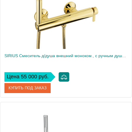
Вес, кг
0.88
SIRIUS Смеситель д/душа внешний моноком., с ручным душем, выход 1/2", золото
Цена 55 000 руб.
КУПИТЬ ПОД ЗАКАЗ
Артикул
28180
Производитель
Migliore
Высота, см
6.5