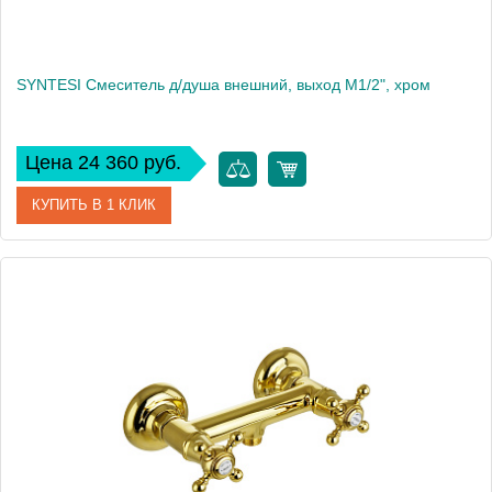
SYNTESI Смеситель д/душа внешний, выход М1/2", хром
Цена 24 360 руб.
КУПИТЬ В 1 КЛИК
Артикул
19523
Производитель
Migliore
Высота, см
6.4
Вес, кг
2.168