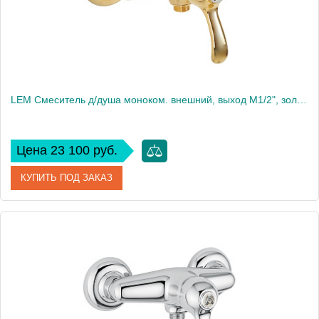
LEM Смеситель д/душа моноком. внешний, выход М1/2", золото
Цена 23 100 руб.
КУПИТЬ ПОД ЗАКАЗ
Артикул
25884
Производитель
Migliore
Высота, см
7
Вес, кг
1.35