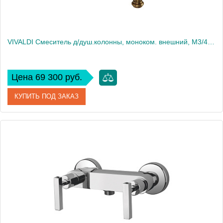
VIVALDI Смеситель д/душ.колонны, моноком. внешний, M3/4", с изливом(без шланга/лейки/держателя), бронза
Цена 69 300 руб.
КУПИТЬ ПОД ЗАКАЗ
Артикул
19537
Производитель
Migliore
Высота, см
23.5
Вес, кг
3.59