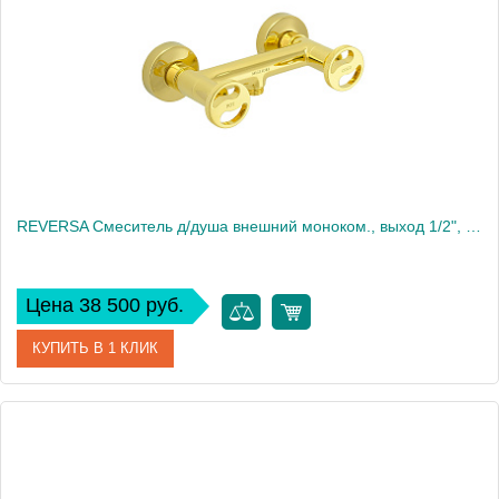
Высота, см
11.5
Вес, кг
1.541
REVERSA Смеситель д/душа внешний моноком., выход 1/2", золото
Цена 38 500 руб.
КУПИТЬ В 1 КЛИК
Артикул
28200
Производитель
Migliore