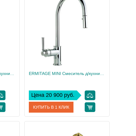
Migliore
Производитель
Migliore
36.4
Высота, см
35.3
1.6
Вес, кг
1.4
ERMITAGE MINI Смеситель д/кухни моноком., с вытяжной лейкой, ручка сбоку латунь, бронза
ERMITAGE MINI Смеситель д/кухни моноком., с вытяжной лейкой, ручка сбоку латунь, хром
Цена 20 900 руб.
КУПИТЬ В 1 КЛИК
31525
Артикул
31522