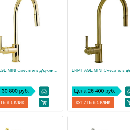
дитель
Migliore
Производитель
 см
36.4
Высота, см
1.6
Вес, кг
ERMITAGE MINI Смеситель д/кухни моноком., с вытяжной лейкой, ручка сбоку латунь, золото
 30 800 руб.
Цена 26 400 руб.
ТЬ В 1 КЛИК
КУПИТЬ В 1 КЛИК
31528
Артикул