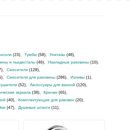
онсоли
(23)
,
Тумбы
(58)
,
Унитазы
(48)
,
вины и пьедесталы
(46)
,
Накладные раковины
(10)
,
7)
,
Смесители
(128)
,
5)
,
Смесители для раковины
(286)
,
Изливы
(1)
,
сушители
(52)
,
Аксессуары для ванной
(120)
,
ические зеркала
(38)
,
Крючки
(65)
,
ной
(40)
,
Комплектующие для раковин
(20)
,
йки
(47)
,
Душевые штанги
(11)
,