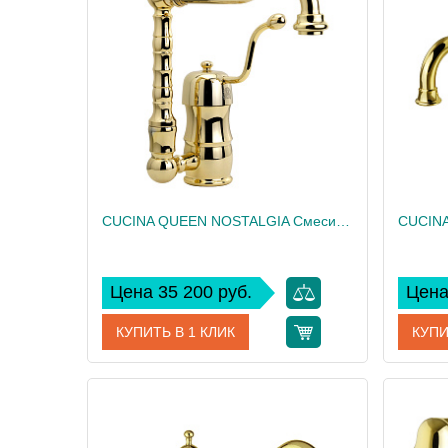
Производитель
Migliore
Произво
Высота, см
28.5
Высота,
Вес, кг
2.3
Вес, кг
CUCINA QUEEN NOSTALGIA Смеситель д/кухни моноком., золото
Цена 35 200 руб.
Цена
КУПИТЬ В 1 КЛИК
КУПИ
Артикул
18282
Артикул
Производитель
Migliore
Произво