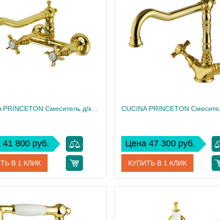
дитель
Migliore
Производитель
 см
25
Высота, см
2.03
Вес, кг
CUCINA PRINCETON Смеситель д/кухни настенный, золото
 41 800 руб.
Цена 47 300 руб.
ТЬ В 1 КЛИК
КУПИТЬ В 1 КЛИК
18280
Артикул
дитель
Migliore
Производитель