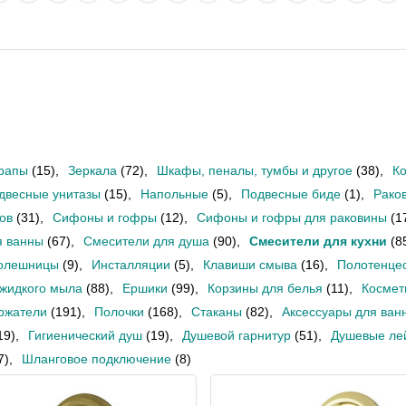
рапы
(15)
,
Зеркала
(72)
,
Шкафы, пеналы, тумбы и другое
(38)
,
К
двесные унитазы
(15)
,
Напольные
(5)
,
Подвесные биде
(1)
,
Рако
ов
(31)
,
Сифоны и гофры
(12)
,
Сифоны и гофры для раковины
(1
я ванны
(67)
,
Смесители для душа
(90)
,
Смесители для кухни
(8
олешницы
(9)
,
Инсталляции
(5)
,
Клавиши смыва
(16)
,
Полотенце
 жидкого мыла
(88)
,
Ершики
(99)
,
Корзины для белья
(11)
,
Космет
ржатели
(191)
,
Полочки
(168)
,
Стаканы
(82)
,
Аксессуары для ван
19)
,
Гигиенический душ
(19)
,
Душевой гарнитур
(51)
,
Душевые ле
7)
,
Шланговое подключение
(8)