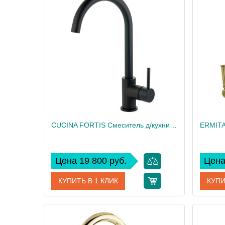
CUCINA FORTIS Смеситель д/кухни моноком., высокий излив, ручка сбоку, черный матовый
Цена 19 800 руб.
Цена
КУПИТЬ В 1 КЛИК
КУПИ
Артикул
31561
Артикул