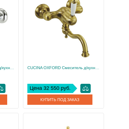
Migliore
Производитель
Migliore
39.9
Высота, см
39.9
2.11
Вес, кг
2.11
CUCINA OXFORD Смеситель д/кухни моноком. настенный, излив 18 см, ручка белая/хром
CUCINA OXFORD Смеситель д/кухни моноком. настенный, излив 18 см, ручка белая/бронза
Цена 32 550 руб.
КУПИТЬ ПОД ЗАКАЗ
25903
Артикул
25902