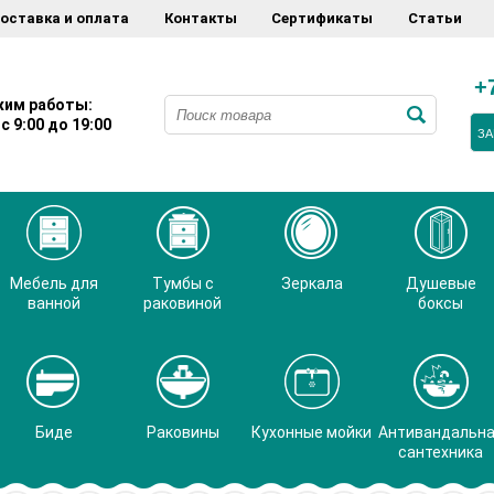
оставка и оплата
Контакты
Сертификаты
Статьи
+
им работы:
с 9:00 до 19:00
ЗА
Мебель для
Тумбы с
Зеркала
Душевые
ванной
раковиной
боксы
Биде
Раковины
Кухонные мойки
Антивандальн
сантехника