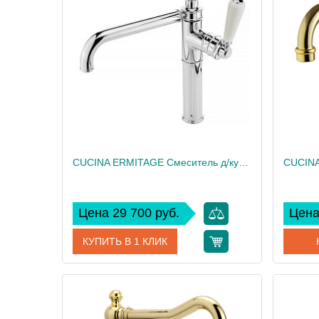
Производитель
Migliore
Произво
Высота, см
36.4
Высота,
Вес, кг
1.6
Вес, кг
CUCINA ERMITAGE Смеситель д/кухни моноком., ручка белая, хром
Цена 29 700 руб.
Цена
КУПИТЬ В 1 КЛИК
Артикул
25006
Артикул