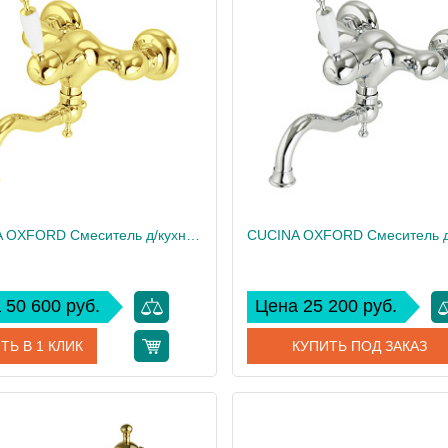
дитель
Migliore
Производитель
 см
39.9
Высота, см
2.11
Вес, кг
CUCINA OXFORD Смеситель д/кухни моноком. настенный, излив 18 см, ручка белая/золото
 50 600 руб.
Цена 25 200 руб.
ТЬ В 1 КЛИК
КУПИТЬ ПОД ЗАКАЗ
25904
Артикул