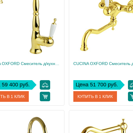
 см
13.5
Высота, см
1.74
Вес, кг
CUCINA OXFORD Смеситель д/кухни моноком., с выдвижной лейкой, ручка белая/золото
 59 400 руб.
Цена 51 700 руб.
ТЬ В 1 КЛИК
КУПИТЬ В 1 КЛИК
18276
Артикул
дитель
Migliore
Производитель