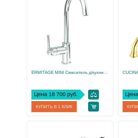
Производитель
Migliore
Произво
Высота, см
35.3
Высота,
Вес, кг
1.4
Вес, кг
ERMITAGE MINI Смеситель д/кухни моноком., ручка сбоку латунь, хром
Цена 18 700 руб.
Цена
КУПИТЬ В 1 КЛИК
КУПИ
Артикул
31483
Артикул