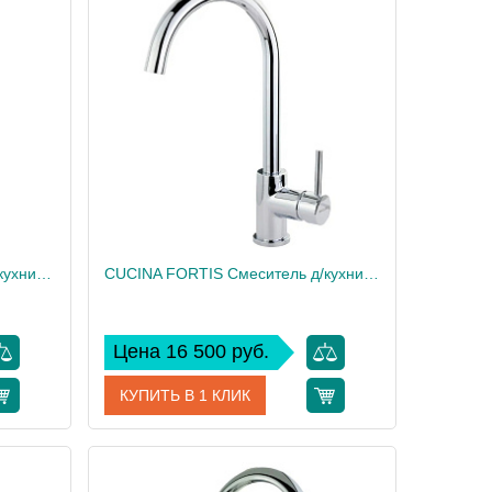
ERMITAGE MINI Смеситель д/кухни моноком., ручка сбоку латунь, золото
CUCINA FORTIS Смеситель д/кухни моноком., высокий излив, ручка сбоку, хром
Цена 16 500 руб.
КУПИТЬ В 1 КЛИК
31484
Артикул
31559