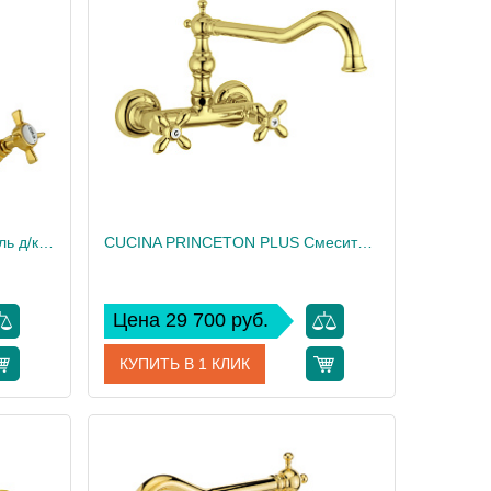
Migliore
Производитель
Migliore
18.7
Высота, см
25.2
2.77
Вес, кг
3.833
CUCINA PRINCETON Смеситель д/кухни, золото
CUCINA PRINCETON PLUS Смеситель д/кухни настенный, золото
Цена 29 700 руб.
КУПИТЬ В 1 КЛИК
18279
Артикул
18278
Migliore
Производитель
Migliore