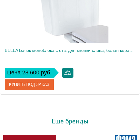
Вес, кг
15.89
BELLA Бачок моноблока с отв. для кнопки слива, белая керамика
Цена 28 600 руб.
КУПИТЬ ПОД ЗАКАЗ
Артикул
20609
Производитель
Migliore
Еще бренды
Высота, см
39.5
Вес, кг
15.89