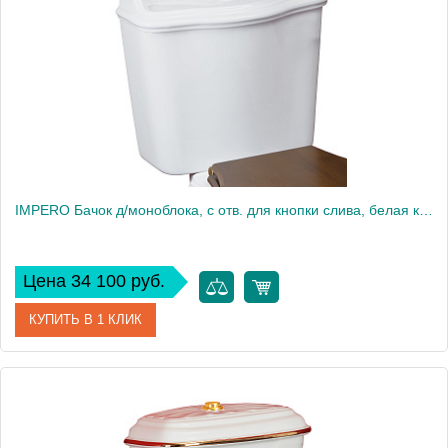
Высота, см
16.5
Вес, кг
0.34
IMPERO Бачок д/моноблока, с отв. для кнопки слива, белая керамика
Цена 34 100 руб.
КУПИТЬ В 1 КЛИК
Артикул
25052
Производитель
Migliore