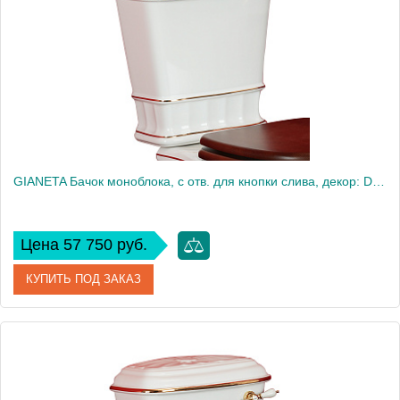
Высота, см
46
Вес, кг
15.27
GIANETA Бачок моноблока, с отв. для кнопки слива, декор: D1 золото/белая керамика
Цена 57 750 руб.
КУПИТЬ ПОД ЗАКАЗ
Артикул
20944
Производитель
Migliore