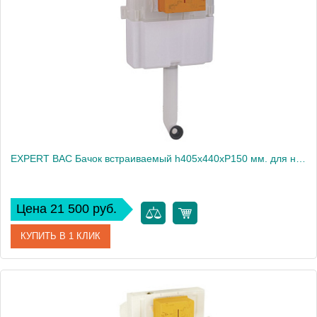
EXPERT BAC Бачок встраиваемый h405x440xP150 мм. для напольного унитаза (без панели и ручки)
Цена 21 500 руб.
КУПИТЬ В 1 КЛИК
Артикул
20455
Производитель
Migliore