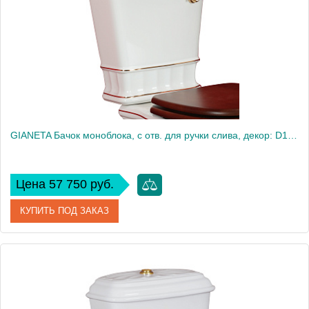
Вес, кг
15.27
GIANETA Бачок моноблока, с отв. для ручки слива, декор: D1 золото/белая керамика
Цена 57 750 руб.
КУПИТЬ ПОД ЗАКАЗ
Артикул
20943
Производитель
Migliore
Вес, кг
14.55