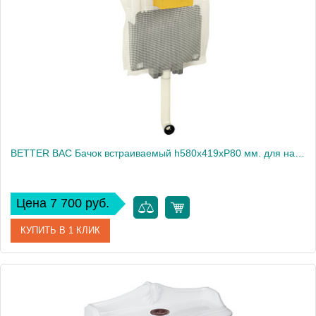
Высота, см
40.4
Вес, кг
6.47
BETTER BAC Бачок встраиваемый h580x419xP80 мм. для напольного унитаза (без кнопки)
Цена 7 700 руб.
КУПИТЬ В 1 КЛИК
Артикул
27466
Производитель
Migliore