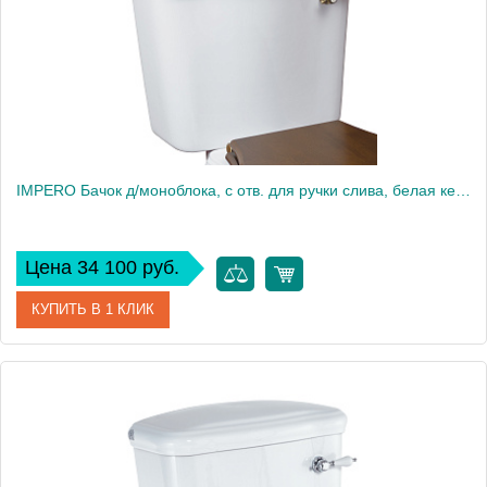
IMPERO Бачок д/моноблока, с отв. для ручки слива, белая керамика
Цена 34 100 руб.
КУПИТЬ В 1 КЛИК
Артикул
20798
Производитель
Migliore
Высота, см
46