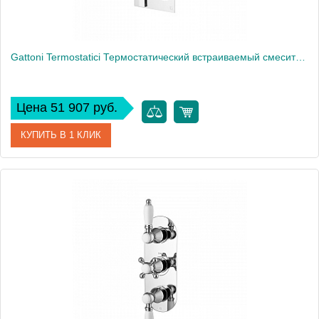
Gattoni Termostatici Термостатический встраиваемый смеситель для душа 3 рычага на 2 источника, цвет хром
Цена 51 907 руб.
КУПИТЬ В 1 КЛИК
Артикул
TS993/25C0cr
Производитель
Gattoni