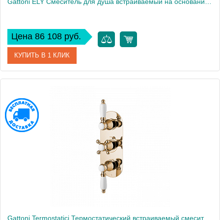
Gattoni ELY Смеситель для душа встраиваемый на основании с ручным душем, излив 149 мм, цвет: хром
Цена 86 108 руб.
КУПИТЬ В 1 КЛИК
Артикул
8805/88C0
Производитель
Gattoni
Gattoni Termostatici Термостатический встраиваемый смеситель для душа на 3 источника, цвет: 24К золото