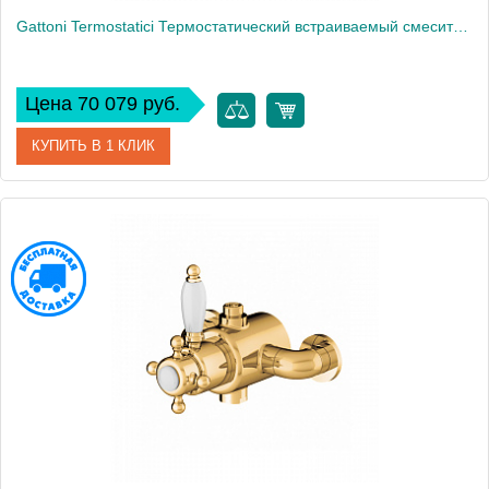
Gattoni Termostatici Термостатический встраиваемый смеситель для душа на 3 источника, цвет: бронза
Цена 70 079 руб.
КУПИТЬ В 1 КЛИК
Артикул
TS994/12V0
Производитель
Gattoni