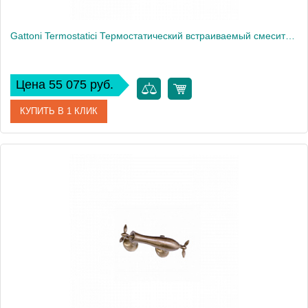
Gattoni Termostatici Термостатический встраиваемый смеситель для душа 3 рычага на 3 источника, цвет: хром
Цена 55 075 руб.
КУПИТЬ В 1 КЛИК
Артикул
TS994/25C0cr
Производитель
Gattoni