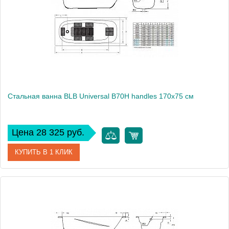
Стальная ванна BLB Universal B70H handles 170x75 см
Цена 28 325 руб.
КУПИТЬ В 1 КЛИК
Артикул
B70HTH001 handles
Модель
Universal B70H handles
Производитель
BLB