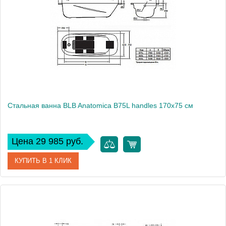
Производитель
BLB
Стальная ванна BLB Anatomica B75L handles 170x75 см
Цена 29 985 руб.
КУПИТЬ В 1 КЛИК
Артикул
B75LTH001 handles
Модель
Anatomica B75L handles