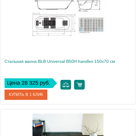
Производитель
BLB
Стальная ванна BLB Universal B50H handles 150x70 см
Цена 28 325 руб.
КУПИТЬ В 1 КЛИК
Артикул
B70HTH001 handles
Модель
Universal B50H handles