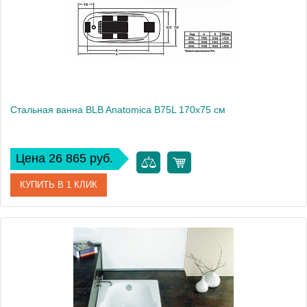
Стальная ванна BLB Anatomica B75L 170x75 см
Цена 26 865 руб.
КУПИТЬ В 1 КЛИК
Артикул
B75LAH001
Модель
Anatomica B75L
Производитель
BLB