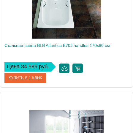
Стальная ванна BLB Atlantica B70J handles 170x80 см
Цена 34 585 руб.
КУПИТЬ В 1 КЛИК
Артикул
B70JAH001
Модель
Atlantica B70J handles
Производитель
BLB