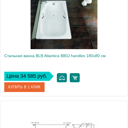
Производитель
BLB
Стальная ванна BLB Atlantica B80J handles 180x80 см
Цена 34 585 руб.
КУПИТЬ В 1 КЛИК
Артикул
B80JTH001 handles
Модель
Atlantica B80J handles
Производитель
BLB