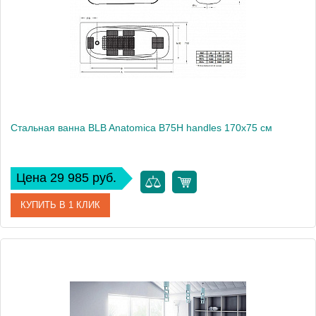
Стальная ванна BLB Anatomica B75H handles 170x75 см
Цена 29 985 руб.
КУПИТЬ В 1 КЛИК
Артикул
B75HTH001 handles
Модель
Anatomica B75H handles
Производитель
BLB