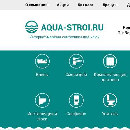
О компании
Акции
Каталог
Бренды
Д
Реж
Пн-Вс 
Интернет-магазин сантехники под ключ
Ванны
Смесители
Комплектующие
для ванн
Инсталляции и
Санфаянс
Унитазы
люки