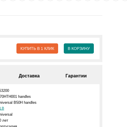
КУПИТЬ В 1 КЛИК
В КОРЗИНУ
Доставка
Гарантии
63200
70HTH001 handles
niversal B50H handles
LB
niversal
0 лет
ортугалия