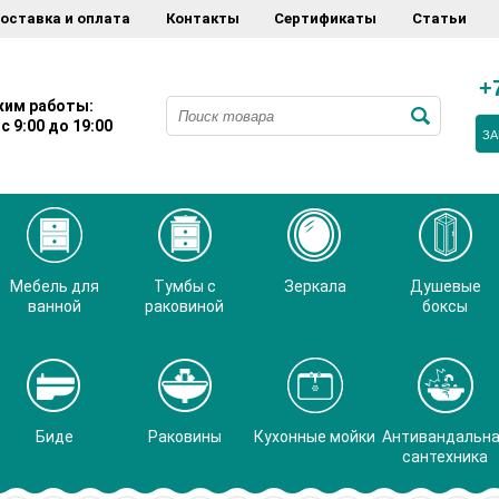
оставка и оплата
Контакты
Сертификаты
Статьи
+
им работы:
с 9:00 до 19:00
ЗА
Мебель для
Тумбы с
Зеркала
Душевые
ванной
раковиной
боксы
Биде
Раковины
Кухонные мойки
Антивандальн
сантехника