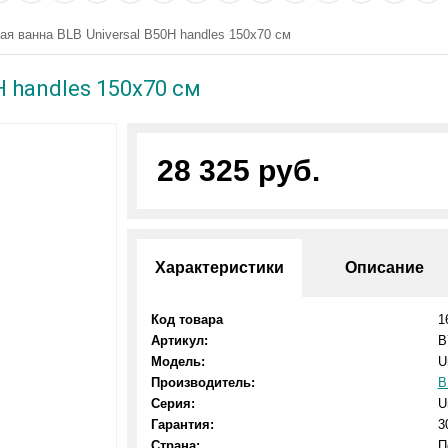
ая ванна BLB Universal B50H handles 150x70 см
H handles 150x70 см
28 325 руб.
Характеристики
Описание
Код товара
1
Артикул:
B
Модель:
U
Производитель:
B
Серия:
U
Гарантия:
3
Страна:
П