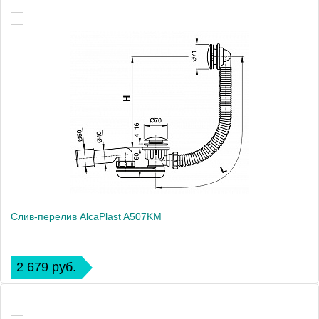
Слив-перелив AlcaPlast A507KM
2 679 руб.