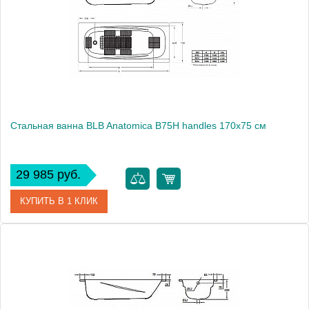
Стальная ванна BLB Anatomica B75H handles 170x75 см
29 985 руб.
КУПИТЬ В 1 КЛИК
Артикул
B75HTH001 handles
Модель
Anatomica B75H handles
Производитель
BLB