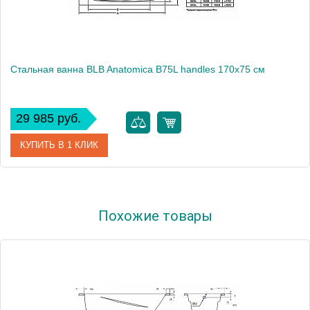
Стальная ванна BLB Anatomica B75L handles 170x75 см
29 985 руб.
КУПИТЬ В 1 КЛИК
Артикул
B75LTH001 handles
Похожие товары
Модель
Anatomica B75L handles
Производитель
BLB