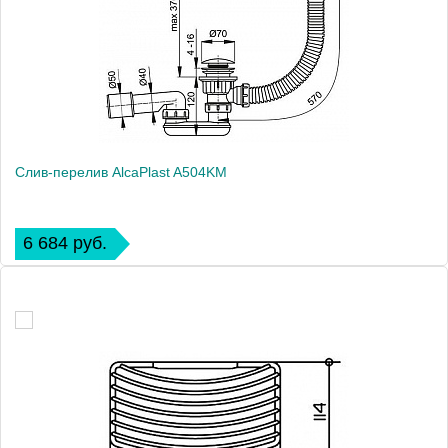
Слив-перелив AlcaPlast A504KM
6 684 руб.