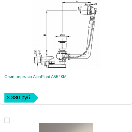
Слив-перелив AlcaPlast A552КM
3 380 руб.