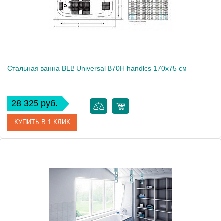
Стальная ванна BLB Universal B70H handles 170x75 см
28 325 руб.
КУПИТЬ В 1 КЛИК
Артикул
B70HTH001 handles
Модель
Universal B70H handles
Производитель
BLB