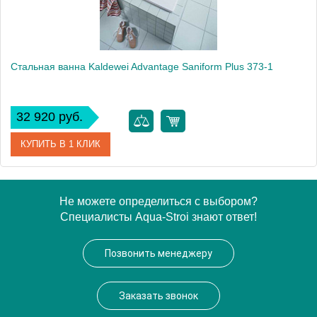
Стальная ванна Kaldewei Advantage Saniform Plus 373-1
32 920 руб.
КУПИТЬ В 1 КЛИК
Артикул
112600010001
Не можете определиться с выбором?
Специалисты Aqua-Stroi знают ответ!
Модель
Advantage Saniform Plus 373-1
Производитель
Kaldewei
Позвонить менеджеру
Вес, кг
50
Заказать звонок