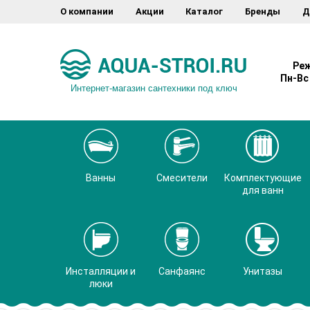
О компании
Акции
Каталог
Бренды
Д
Реж
Пн-Вс 
Интернет-магазин сантехники под ключ
Ванны
Смесители
Комплектующие
для ванн
Инсталляции и
Санфаянс
Унитазы
люки