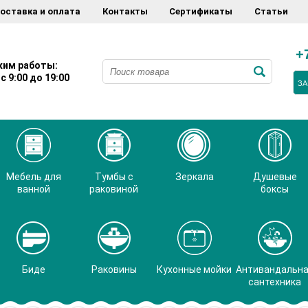
оставка и оплата
Контакты
Сертификаты
Статьи
+
им работы:
с 9:00 до 19:00
ЗА
Мебель для
Тумбы с
Зеркала
Душевые
ванной
раковиной
боксы
Биде
Раковины
Кухонные мойки
Антивандальн
сантехника