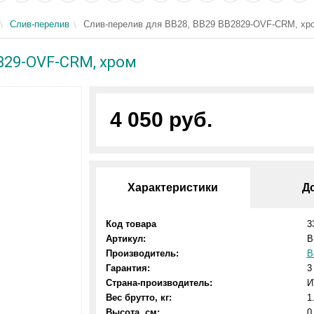
Слив-перелив
Слив-перелив для BB28, BB29 BB2829-OVF-CRM, хр
829-OVF-CRM, хром
4 050 руб.
Характеристики
Д
Код товара
3
Артикул:
B
Производитель:
B
Гарантия:
3
Страна-производитель:
И
Вес брутто, кг:
1
Высота, см:
0