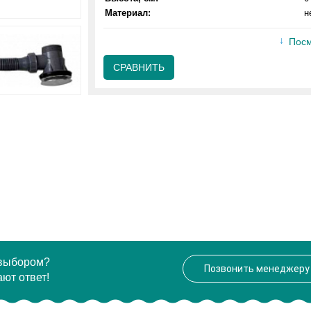
Материал:
н
Посм
СРАВНИТЬ
 выбором?
Позвонить менеджеру
ют ответ!