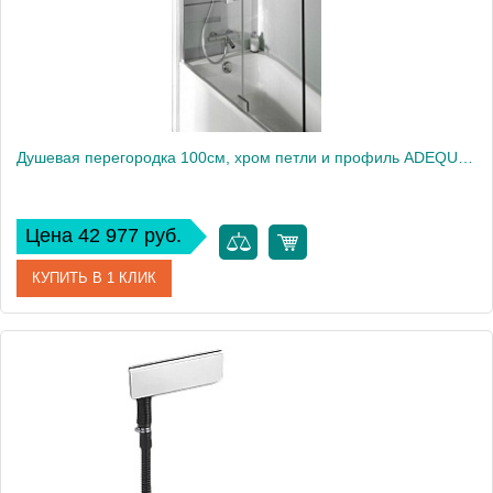
Душевая перегородка 100см, хром петли и профиль ADEQUATION E4931-GA
Цена 42 977 руб.
КУПИТЬ В 1 КЛИК
Артикул
E4931-GA
Производитель
Jacob Delafon
Высота, см
140
Вес, кг
5