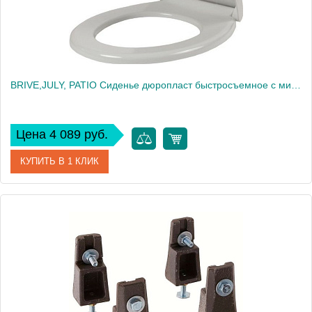
BRIVE,JULY, PATIO Сиденье дюропласт быстросъемное с микролифтом, белый (для EDV102, E4345, E4187, UJV102) 17503
Цена 4 089 руб.
КУПИТЬ В 1 КЛИК
Артикул
17503
Производитель
Jacob Delafon
Высота, см
4,5
Вес, кг
3