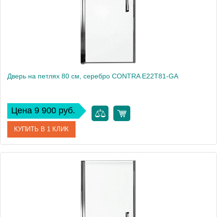
Дверь на петлях 80 см, серебро CONTRA E22T81-GA
Цена 9 900 руб.
КУПИТЬ В 1 КЛИК
Артикул
E22T81-GA
Производитель
Jacob Delafon
Высота, см
200
Вес, кг
27