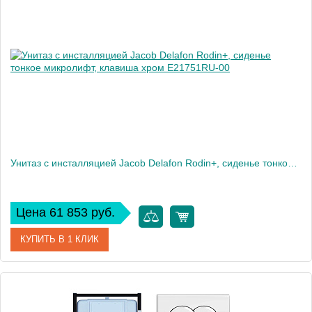
Производитель
Jacob Delafon
Высота, см
7,2
Вес, кг
2
Унитаз c инсталляцией Jacob Delafon Rodin+, сиденье тонкое микролифт, клавиша хром E21751RU-00
Цена 61 853 руб.
КУПИТЬ В 1 КЛИК
Артикул
E21751RU-00