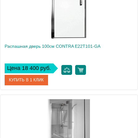
Распашная дверь 100см CONTRA E22T101-GA
Цена 18 400 руб.
КУПИТЬ В 1 КЛИК
Артикул
E22T101-GA
Производитель
Jacob Delafon
Высота, см
200
Вес, кг
15