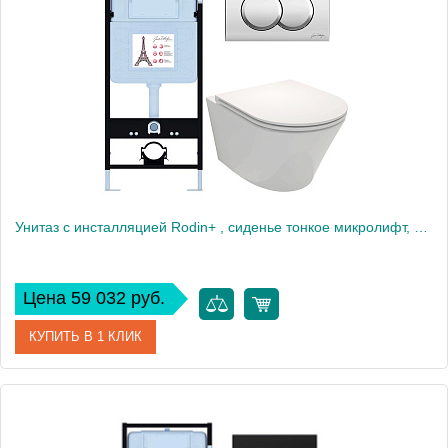
Производитель
Jacob Delafon
Высота, см
35
Вес, кг
40
Унитаз c инсталляцией Rodin+ , сиденье тонкое микролифт, клавиша хром E21750RU-CP
Цена 59 032 руб.
КУПИТЬ В 1 КЛИК
Артикул
E21750RU-CP
Производитель
Jacob Delafon