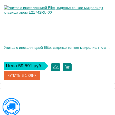
Вес, кг
12
Унитаз c инсталляцией Elite, сиденье тонкое микролифт, клавиша хром E21742RU-00
Цена 59 591 руб.
КУПИТЬ В 1 КЛИК
Артикул
E21742RU-00
Производитель
Jacob Delafon
Высота, см
35,6