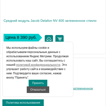
Средний модуль Jacob Delafon NV 400 затемненное стекло
Цена 8 390 руб.
КУПИТЬ В 1 КЛИК
Мы используем файлы сookie и
обрабатываем персональные данные с
использованием Яндекс Метрики. Продолжая
использовать наш сайт, Вы соглашаетесь с
Артикул
нашей
политикой конфиденциальности
. Это
E94WI40-VTG
улучшает работу сайта и взаимодействие с
Производитель
Jacob Delafon
ним. Подтвердите ваше согласие, нажав
кнопу "Принять".
Вес, кг
14
Принять
Отказаться
Политика использования