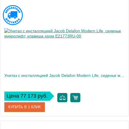
Унитаз c инсталляцией Jacob Delafon Modern Life, сиденье микролифт, клавиша хром E21773RU-00
Цена 77 173 руб.
КУПИТЬ В 1 КЛИК