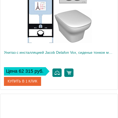
Высота, см
109
Вес, кг
55
Унитаз c инсталляцией Jacob Delafon Vox, сиденье тонкое микролифт, панель для двойного смыва, хром E21747RU-CP
Цена 62 315 руб.
КУПИТЬ В 1 КЛИК
Артикул
E21747RU-CP
Производитель
Jacob Delafon