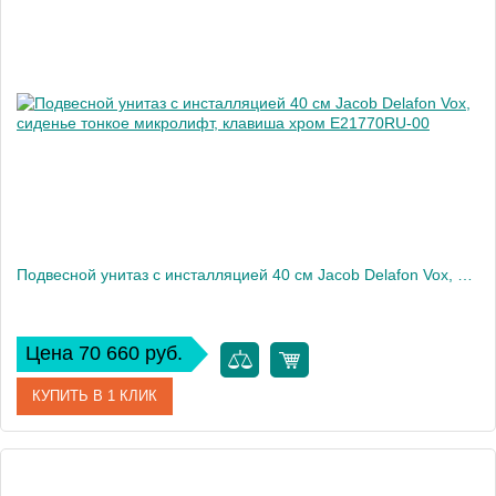
Производитель
Jacob Delafon
Высота, см
32,5
Вес, кг
12
Подвесной унитаз c инсталляцией 40 см Jacob Delafon Vox, сиденье тонкое микролифт, клавиша хром E21770RU-00
Цена 70 660 руб.
КУПИТЬ В 1 КЛИК
Артикул
E21770RU-00