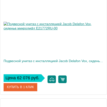
Артикул
E21773RU-00
Производитель
Jacob Delafon
Высота, см
35
Вес, кг
32
Подвесной унитаз c инсталляцией Jacob Delafon Vox, сиденье микролифт E21772RU-00
Цена 62 076 руб.
КУПИТЬ В 1 КЛИК
Артикул
E21772RU-00