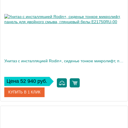
Высота, см
35
Вес, кг
28
Унитаз c инсталляцией Rodin+, сиденье тонкое микролифт, панель для двойного смыва, глянцевый белы E21750RU-00
Цена 52 940 руб.
КУПИТЬ В 1 КЛИК
Артикул
E21750RU-00
Производитель
Jacob Delafon