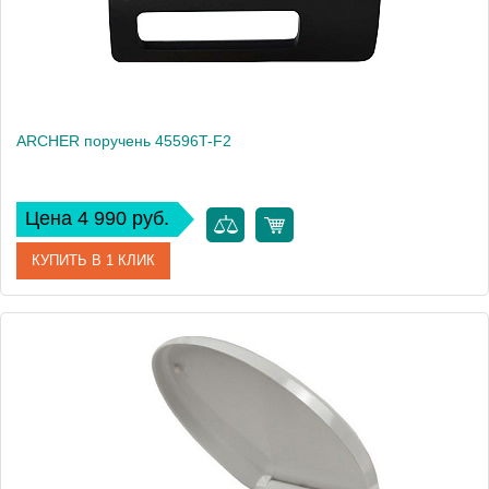
ARCHER поручень 45596T-F2
Цена 4 990 руб.
КУПИТЬ В 1 КЛИК
Артикул
45596T-F2
Производитель
Jacob Delafon
Вес, кг
1