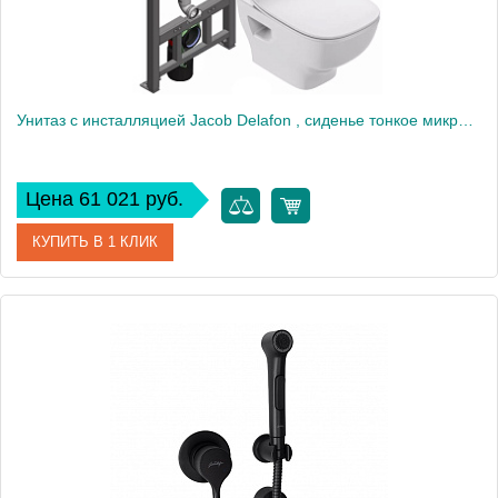
Унитаз c инсталляцией Jacob Delafon , сиденье тонкое микролифт, клавиша белая E21747RU-00
Цена 61 021 руб.
КУПИТЬ В 1 КЛИК
Артикул
E21747RU-00
Производитель
Jacob Delafon
Высота, см
35,5
Вес, кг
18