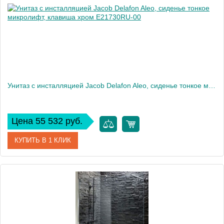
Вес, кг
35
Унитаз c инсталляцией Jacob Delafon Aleo, сиденье тонкое микролифт, клавиша хром E21730RU-00
Цена 55 532 руб.
КУПИТЬ В 1 КЛИК
Артикул
E21730RU-00
Производитель
Jacob Delafon
Высота, см
33