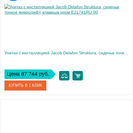
Вес, кг
32
Унитаз c инсталляцией Jacob Delafon Struktura, сиденье тонкое микролифт, клавиша хром E21741RU-00
Цена 87 744 руб.
КУПИТЬ В 1 КЛИК
Артикул
E21741RU-00
Производитель
Jacob Delafon
Высота, см
120