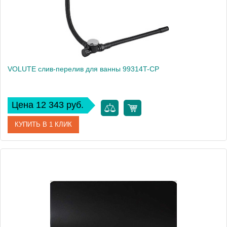
VOLUTE слив-перелив для ванны 99314T-CP
Цена 12 343 руб.
КУПИТЬ В 1 КЛИК
Артикул
99314T-CP
Производитель
Jacob Delafon
Высота, см
55,4
Вес, кг
1