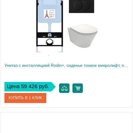
Высота, см
113
Вес, кг
40
Унитаз c инсталляцией Rodin+, сиденье тонкое микролифт, панель для двойного смыва, матовый черный E21750RU-BL
Цена 59 426 руб.
КУПИТЬ В 1 КЛИК
Артикул
E21750RU-BL
Производитель
Jacob Delafon