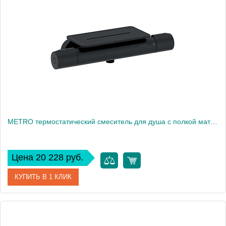
Производитель
Jacob Delafon
Высота, см
37,5
Вес, кг
39
METRO термостатический смеситель для душа с полкой матовый черный E21767-BL
Цена 20 228 руб.
КУПИТЬ В 1 КЛИК
Артикул
E21767-BL