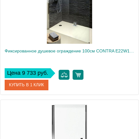
Вес, кг
40
Фиксированное душевое ограждение 100см CONTRA E22W100-GA
Цена 9 733 руб.
КУПИТЬ В 1 КЛИК
Артикул
E22W100-GA
Производитель
Jacob Delafon
Высота, см
200
Вес, кг
20