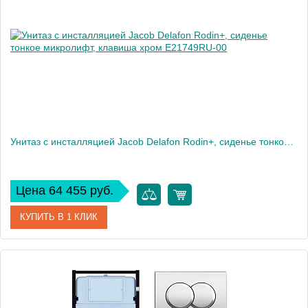
Высота, см
35,6
Вес, кг
35
Унитаз c инсталляцией Jacob Delafon Rodin+, сиденье тонкое микролифт, клавиша хром E21749RU-00
Цена 64 455 руб.
КУПИТЬ В 1 КЛИК
Артикул
E21749RU-00
Производитель
Jacob Delafon