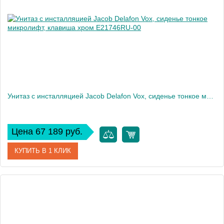
Высота, см
113
Вес, кг
40
Унитаз c инсталляцией Jacob Delafon Vox, сиденье тонкое микролифт, клавиша хром E21746RU-00
Цена 67 189 руб.
КУПИТЬ В 1 КЛИК
Артикул
E21746RU-00
Производитель
Jacob Delafon
Высота, см
32,5