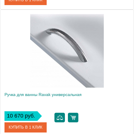
Артикул
B090-901 cr
Модель
B090-901 cr
Производитель
Bette
Ручка для ванны Ravak универсальная
10 670 руб.
КУПИТЬ В 1 КЛИК