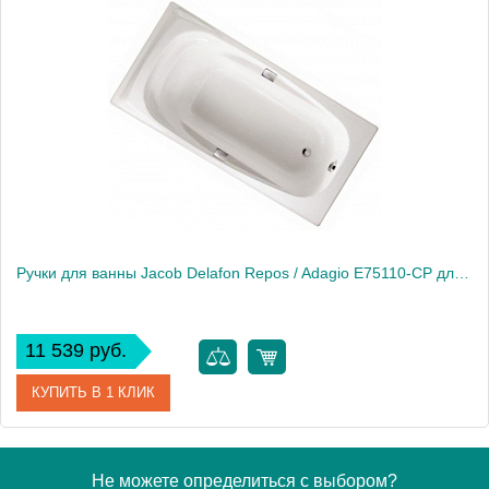
Артикул
E75114-CP
Модель
Melanie / Diapason E75114-CP
Производитель
Jacob Delafon
Ручки для ванны Jacob Delafon Repos / Adagio E75110-CP для чугунных ванн
11 539 руб.
КУПИТЬ В 1 КЛИК
Артикул
E75110-CP
Не можете определиться с выбором?