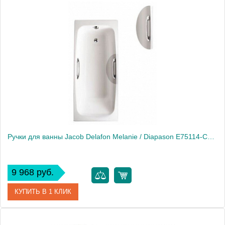
Артикул
B080-901 cr
Модель
B080-901 cr
Производитель
Bette
Ручки для ванны Jacob Delafon Melanie / Diapason E75114-CP для чугунных ванн
9 968 руб.
КУПИТЬ В 1 КЛИК