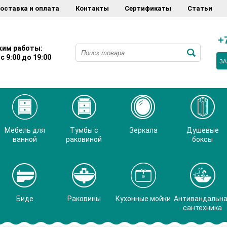
оставка и оплата
Контакты
Сертификаты
Статьи
+
им работы:
с 9:00 до 19:00
ЗА
Мебель для
Тумбы с
Зеркала
Душевые
ванной
раковиной
боксы
Биде
Раковины
Кухонные мойки
Антивандальн
сантехника