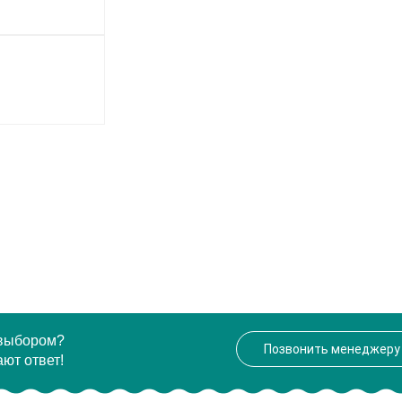
 выбором?
Позвонить менеджеру
ют ответ!