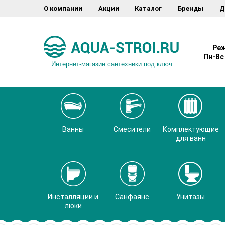
О компании
Акции
Каталог
Бренды
Д
Реж
Пн-Вс 
Интернет-магазин сантехники под ключ
Ванны
Смесители
Комплектующие
для ванн
Инсталляции и
Санфаянс
Унитазы
люки