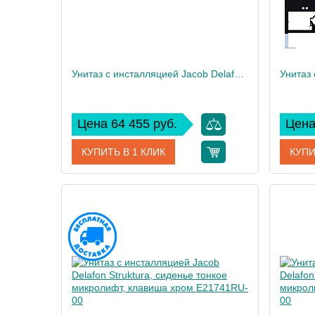
Унитаз c инсталляцией Jacob Delafon Rodin+, сиденье тонкое микролифт, клавиша хром E21749RU-00
Цена 64 455 руб.
Цена
КУПИТЬ В 1 КЛИК
КУПИ
Артикул
E21749RU-00
Артикул
Производитель
Jacob Delafon
Произво
Высота, см
109
Высота,
Вес, кг
55
Вес, кг