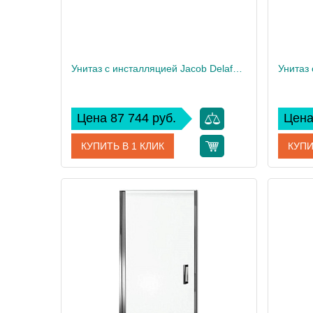
Унитаз c инсталляцией Jacob Delafon Struktura, сиденье тонкое микролифт, клавиша хром E21741RU-00
Цена 87 744 руб.
Цена
КУПИТЬ В 1 КЛИК
КУПИ
Артикул
E21741RU-00
Артикул
Производитель
Jacob Delafon
Произво
Высота, см
120
Высота,
Вес, кг
35
Вес, кг