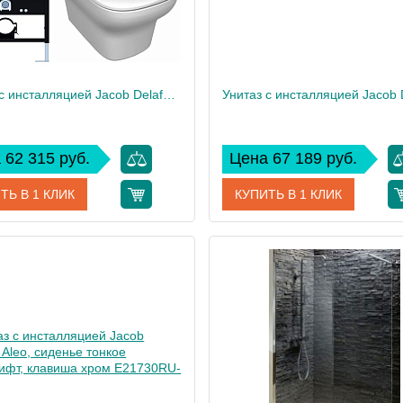
Унитаз c инсталляцией Jacob Delafon Vox, сиденье тонкое микролифт, панель для двойного смыва, хром E21747RU-CP
 62 315 руб.
Цена 67 189 руб.
ТЬ В 1 КЛИК
КУПИТЬ В 1 КЛИК
E21747RU-CP
Артикул
E217
дитель
Jacob Delafon
Производитель
Jacob
 см
113
Высота, см
40
Вес, кг