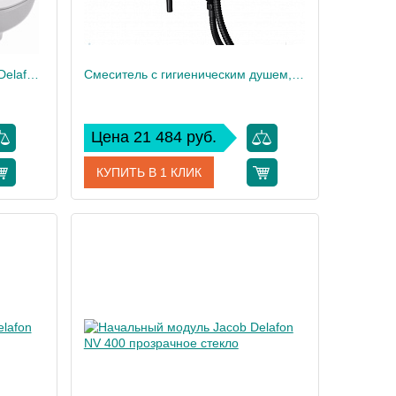
Унитаз c инсталляцией Jacob Delafon , сиденье тонкое микролифт, клавиша белая E21747RU-00
Смеситель с гигиеническим душем, матовый черный
Цена 21 484 руб.
КУПИТЬ В 1 КЛИК
47RU-00
Артикул
E24610-BL
 Delafon
Производитель
Jacob Delafon
35,5
18