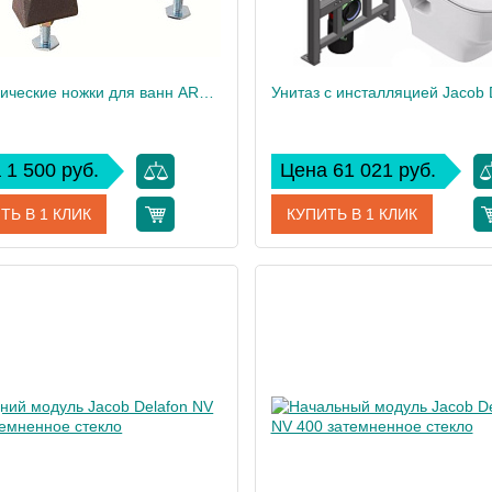
Металлические ножки для ванн ARCHER, Lovee и Reve 1172T-NA
 1 500 руб.
Цена 61 021 руб.
ТЬ В 1 КЛИК
КУПИТЬ В 1 КЛИК
1172T-NA
Артикул
E217
дитель
Jacob Delafon
Производитель
Jacob
2
Высота, см
Вес, кг