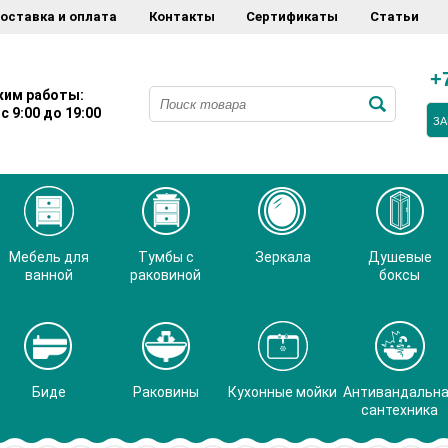
оставка и оплата
Контакты
Сертификаты
Статьи
+
им работы:
с 9:00 до 19:00
ЗА
Мебель для
Тумбы с
Зеркала
Душевые
ванной
раковиной
боксы
Биде
Раковины
Кухонные мойки
Антивандальн
сантехника