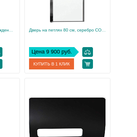
Фиксированное душевое ограждение 100см CONTRA E22W100-GA
Дверь на петлях 80 см, серебро CONTRA E22T81-GA
Цена 9 900 руб.
КУПИТЬ В 1 КЛИК
W100-GA
Артикул
E22T81-GA
 Delafon
Производитель
Jacob Delafon
200
Высота, см
200
20
Вес, кг
27