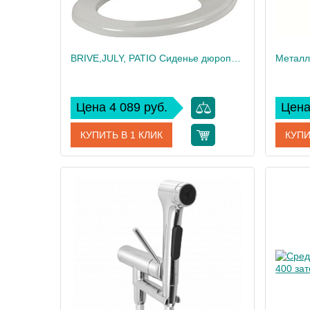
BRIVE,JULY, PATIO Сиденье дюропласт быстросъемное с микролифтом, белый (для EDV102, E4345, E4187, UJV102) 17503
Цена 4 089 руб.
Цена
КУПИТЬ В 1 КЛИК
КУПИ
Артикул
17503
Артикул
Производитель
Jacob Delafon
Произво
Высота, см
4,5
Вес, кг
Вес, кг
3