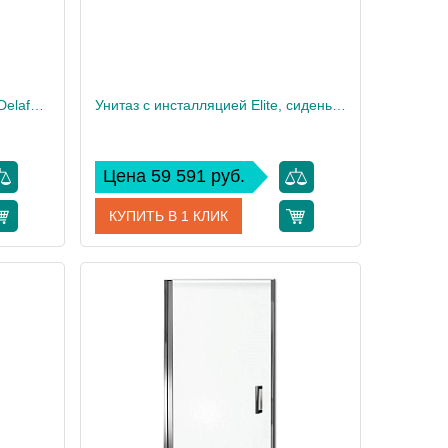
Унитаз c инсталляцией Jacob Delafon Vox, сиденье тонкое микролифт, клавиша хром E21746RU-00
Унитаз c инсталляцией Elite, сиденье тонкое микролифт, клавиша хром E21742RU-00
Цена 59 591 руб.
КУПИТЬ В 1 КЛИК
46RU-00
Артикул
E21742RU-00
 Delafon
Производитель
Jacob Delafon
32,5
Высота, см
35,6
12
Вес, кг
32