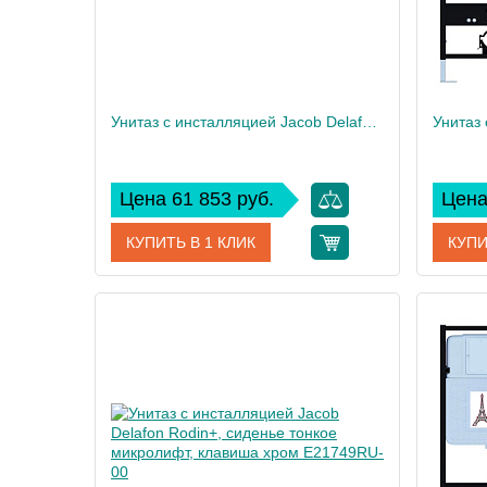
Унитаз c инсталляцией Jacob Delafon Rodin+, сиденье тонкое микролифт, клавиша хром E21751RU-00
Цена 61 853 руб.
Цена
КУПИТЬ В 1 КЛИК
КУПИ
Артикул
E21751RU-00
Артикул
Производитель
Jacob Delafon
Произво
Высота, см
35
Высота,
Вес, кг
40
Вес, кг