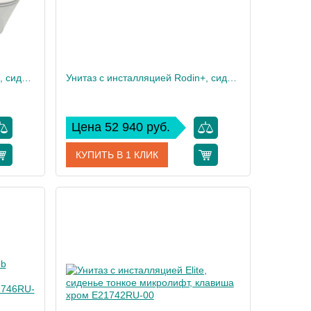
Унитаз c инсталляцией Rodin+, сиденье тонкое микролифт, панель для двойного смыва, матовый черный E21750RU-BL
Унитаз c инсталляцией Rodin+, сиденье тонкое микролифт, панель для двойного смыва, глянцевый белы E21750RU-00
Цена 52 940 руб.
КУПИТЬ В 1 КЛИК
50RU-BL
Артикул
E21750RU-00
 Delafon
Производитель
Jacob Delafon
35
Высота, см
35,6
28
Вес, кг
35