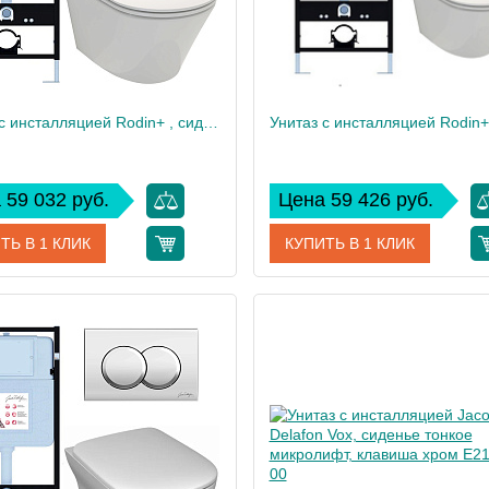
Унитаз c инсталляцией Rodin+ , сиденье тонкое микролифт, клавиша хром E21750RU-CP
 59 032 руб.
Цена 59 426 руб.
ТЬ В 1 КЛИК
КУПИТЬ В 1 КЛИК
E21750RU-CP
Артикул
E217
дитель
Jacob Delafon
Производитель
Jacob
 см
113
Высота, см
40
Вес, кг