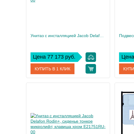
Унитаз c инсталляцией Jacob Delafon Modern Life, сиденье микролифт, клавиша хром E21773RU-00
Цена 77 173 руб.
Цена
КУПИТЬ В 1 КЛИК
КУПИ
Артикул
E21773RU-00
Артикул
Производитель
Jacob Delafon
Произво
Высота, см
35
Высота,
Вес, кг
32
Вес, кг