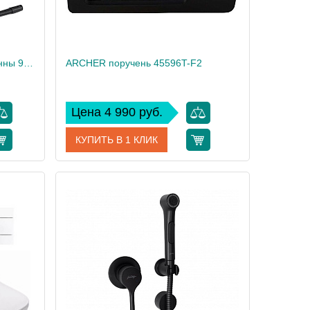
VOLUTE слив-перелив для ванны 99314T-CP
ARCHER поручень 45596T-F2
Цена 4 990 руб.
КУПИТЬ В 1 КЛИК
9314T-CP
Артикул
45596T-F2
 Delafon
Производитель
Jacob Delafon
55,4
Вес, кг
1
1