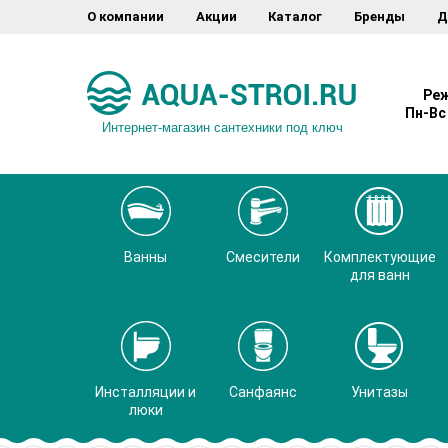
О компании
Акции
Каталог
Бренды
Д
Реж
Пн-Вс 
Интернет-магазин сантехники под ключ
Ванны
Смесители
Комплектующие
для ванн
Инсталляции и
Санфаянс
Унитазы
люки