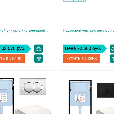
Подвесной унитаз c инсталляцией Jacob Delafon Vox, сиденье микролифт E21772RU-00
 62 076 руб.
Цена 70 660 руб.
ТЬ В 1 КЛИК
КУПИТЬ В 1 КЛИК
E21772RU-00
Артикул
E217
дитель
Jacob Delafon
Производитель
Jacob
 см
32,5
Высота, см
12
Вес, кг