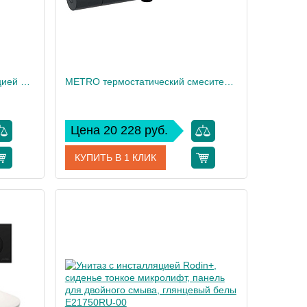
Подвесной унитаз c инсталляцией 40 см Jacob Delafon Vox, сиденье тонкое микролифт, клавиша хром E21770RU-00
METRO термостатический смеситель для душа с полкой матовый черный E21767-BL
Цена 20 228 руб.
КУПИТЬ В 1 КЛИК
70RU-00
Артикул
E21767-BL
 Delafon
Производитель
Jacob Delafon
37,5
Высота, см
7,2
39
Вес, кг
2