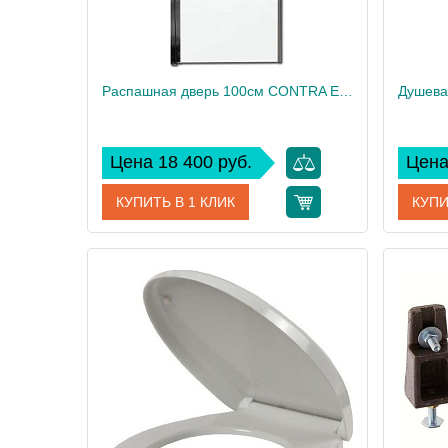
Распашная дверь 100см CONTRA E22T101-GA
Цена 18 400 руб.
Цена
КУПИТЬ В 1 КЛИК
КУПИ
Артикул
E22T101-GA
Артикул
Производитель
Jacob Delafon
Произво
Высота, см
200
Высота,
Вес, кг
15
Вес, кг