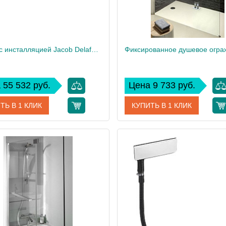
Унитаз c инсталляцией Jacob Delafon Aleo, сиденье тонкое микролифт, клавиша хром E21730RU-00
 55 532 руб.
Цена 9 733 руб.
ТЬ В 1 КЛИК
КУПИТЬ В 1 КЛИК
E21730RU-00
Артикул
E22
дитель
Jacob Delafon
Производитель
Jacob
 см
33
Высота, см
40
Вес, кг