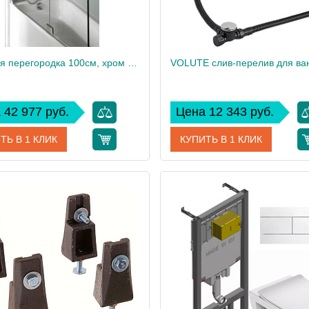
Душевая перегородка 100см, хром петли и профиль ADEQUATION E4931-GA
 42 977 руб.
Цена 12 343 руб.
ТЬ В 1 КЛИК
КУПИТЬ В 1 КЛИК
E4931-GA
Артикул
9
дитель
Jacob Delafon
Производитель
Jacob
 см
140
Высота, см
5
Вес, кг