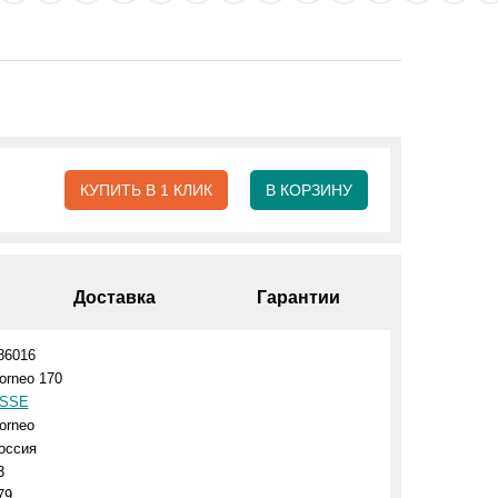
КУПИТЬ В 1 КЛИК
В КОРЗИНУ
Доставка
Гарантии
86016
orneo 170
SSE
orneo
оссия
3
79