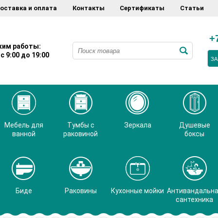
оставка и оплата
Контакты
Сертификаты
Статьи
+
им работы:
с 9:00 до 19:00
ЗА
Мебель для
Тумбы с
Зеркала
Душевые
ванной
раковиной
боксы
Биде
Раковины
Кухонные мойки
Антивандальн
сантехника