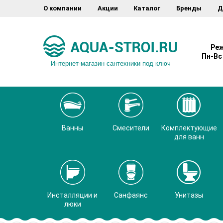
О компании
Акции
Каталог
Бренды
Д
Реж
Пн-Вс 
Интернет-магазин сантехники под ключ
Ванны
Смесители
Комплектующие
для ванн
Инсталляции и
Санфаянс
Унитазы
люки