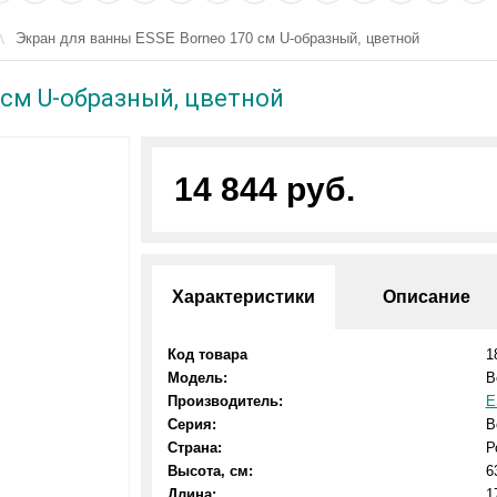
Экран для ванны ESSE Borneo 170 см U-образный, цветной
 см U-образный, цветной
14 844 руб.
Характеристики
Описание
Код товара
1
Модель:
B
Производитель:
E
Серия:
B
Страна:
Р
Высота, см:
6
Длина:
1