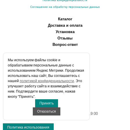
Политика конфиденциальности
Соглашение на обработку персональных данных
Каталог
Доставка и оплата
Установка
Отзывы
Вопрос-ответ
О компании
Мы используем файлы сookie и
Производители
обрабатываем персональные данные с
Сервисные центры
использованием Яндекс Метрики. Продолжая
использовать наш сайт, Вы соглашаетесь с
Контакты
нашей
политикой конфиденциальности
. Это
Статьи
улучшает работу сайта и взаимодействие с
ним. Подтвердите ваше согласие, нажав
Телефоны:
кнопу "Принять".
+7 (903) 216-59-41
Принять
E-mail:
info@aqua-stroi.ru
Отказаться
Время работы: Пн-Вс с 9:00 до 19:00
Политика использования