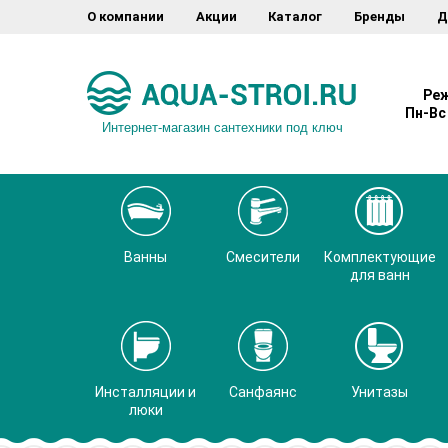
О компании
Акции
Каталог
Бренды
Д
Реж
Пн-Вс 
Интернет-магазин сантехники под ключ
Ванны
Смесители
Комплектующие
для ванн
Инсталляции и
Санфаянс
Унитазы
люки