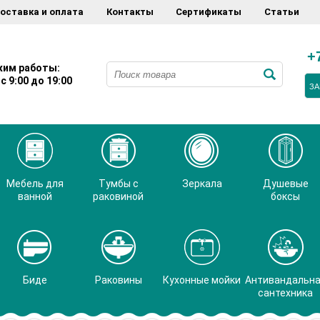
оставка и оплата
Контакты
Сертификаты
Статьи
+
им работы:
с 9:00 до 19:00
ЗА
Мебель для
Тумбы с
Зеркала
Душевые
ванной
раковиной
боксы
Биде
Раковины
Кухонные мойки
Антивандальн
сантехника