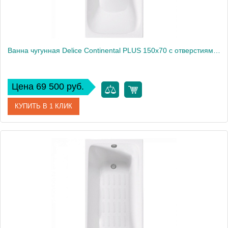
Ванна чугунная Delice Continental PLUS 150х70 с отверстиями под ручки
Цена 69 500 руб.
КУПИТЬ В 1 КЛИК
Артикул
DLR230633R
Производитель
Delice
Высота, см
65
Вес, кг
115