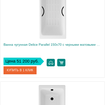
Ванна чугунная Delice Parallel 150х70 с черными матовыми ручками и антискользящим покрытием DLR220503RB-AS
Цена 51 200 руб.
КУПИТЬ В 1 КЛИК
Артикул
DLR220503RB-AS
Производитель
Delice
Высота, см
40