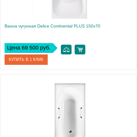
Ванна чугунная Delice Continental PLUS 150х70
Цена 69 500 руб.
КУПИТЬ В 1 КЛИК
Артикул
DLR230633
Производитель
Delice
Высота, см
65
Вес, кг
115