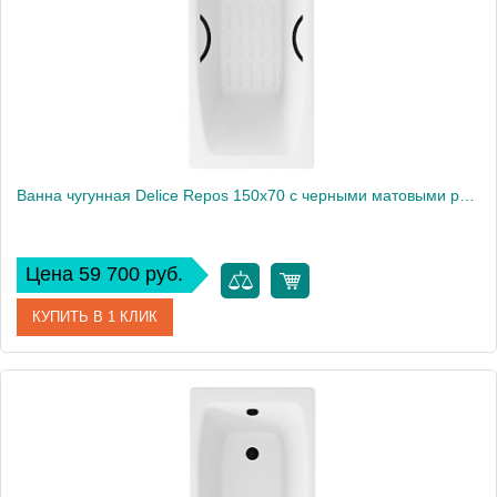
Вес, кг
77
Ванна чугунная Delice Repos 150х70 с черными матовыми ручками и антискользящим покрытием DLR220507RB-AS
Цена 59 700 руб.
КУПИТЬ В 1 КЛИК
Артикул
DLR220507RB-AS
Производитель
Delice
Высота, см
44