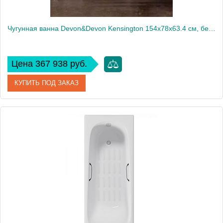
Чугунная ванна Devon&Devon Kensington 154х78х63.4 см, без отверстия под смеситель, ножки EAGLE алюминий, цвет: белый
Цена 367 938 руб.
КУПИТЬ ПОД ЗАКАЗ
Артикул
2MRKEN154CRDD
Производитель
DEVON&DEVON