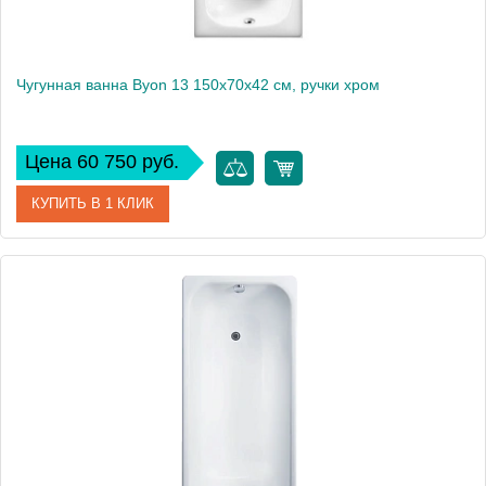
Чугунная ванна Byon 13 150х70х42 см, ручки хром
Цена 60 750 руб.
КУПИТЬ В 1 КЛИК
Артикул
V0000218
Модель
BYON 13
Производитель
Byon
Высота, см
42
Вес, кг
87