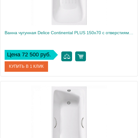
Ванна чугунная Delice Continental PLUS 150х70 с отверстиями под ручки и антискользящим покрытием
Цена 72 500 руб.
КУПИТЬ В 1 КЛИК
Артикул
DLR230633R-AS
Производитель
Delice
Высота, см
65
Вес, кг
115