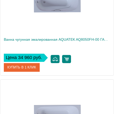
Ванна чугунная эмалированная AQUATEK AQ8050FH-00 ГАММА 1500x750 мм в комплекте с 4-мя ножками и 2-мя ручками
Цена 34 960 руб.
КУПИТЬ В 1 КЛИК
Артикул
AQ8050FH-00
Производитель
Акватек
Высота, см
42
Вес, кг
108