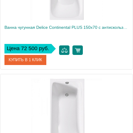
Ванна чугунная Delice Continental PLUS 150х70 с антискользящим покрытием
Цена 72 500 руб.
КУПИТЬ В 1 КЛИК
Артикул
DLR230633-AS
Производитель
Delice
Высота, см
65
Вес, кг
115