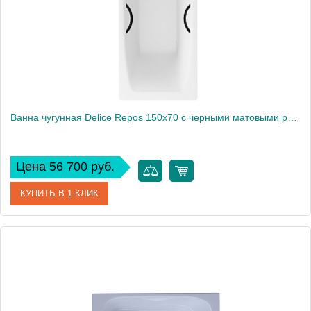
Вес, кг
99
Ванна чугунная Delice Repos 150х70 с черными матовыми ручками DLR220507RB
Цена 56 700 руб.
КУПИТЬ В 1 КЛИК
Артикул
DLR220507RB
Производитель
Delice
Высота, см
44