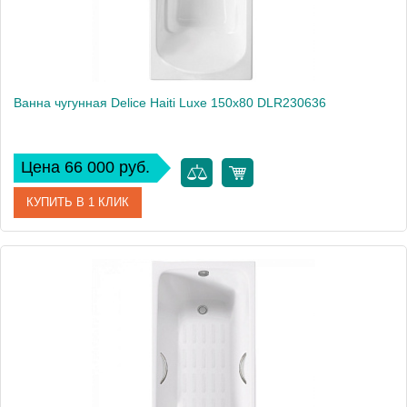
Ванна чугунная Delice Haiti Luxe 150х80 DLR230636
Цена 66 000 руб.
КУПИТЬ В 1 КЛИК
Артикул
DLR230636
Производитель
Delice
Высота, см
59
Вес, кг
99