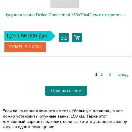
Чугунная ванна Delice Continental 150х70х42 см с отверстиями под ручки и антискользящим покрытием
Цена 56 000 руб.
КУПИТЬ В 1 КЛИК
Артикул
DLR230612R-AS
1
2
3
След.
Модель
Continental
Производитель
Delice
Показать еще
Высота, см
42
Если ваша ванная комната имеет небольшую площадь, в нее
можно установить чугунные ванны 150 см. Также этот
компактный вариант подходит, если вы хотите установить ванну
и душ в одном помещении.