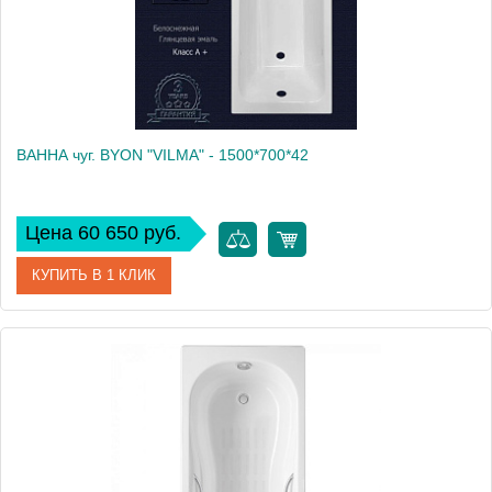
ВАННА чуг. BYON "VILMA" - 1500*700*42
Цена 60 650 руб.
КУПИТЬ В 1 КЛИК
Артикул
Н0000204
Производитель
Byon
Высота, см
55
Вес, кг
95