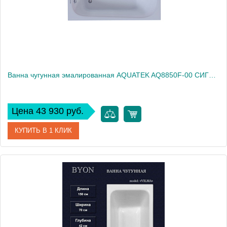
Ванна чугунная эмалированная AQUATEK AQ8850F-00 СИГМА 1500x700 мм в комплекте с 4-мя ножками
Цена 43 930 руб.
КУПИТЬ В 1 КЛИК
Артикул
AQ8850F-00
Производитель
Акватек
Высота, см
42
Вес, кг
115