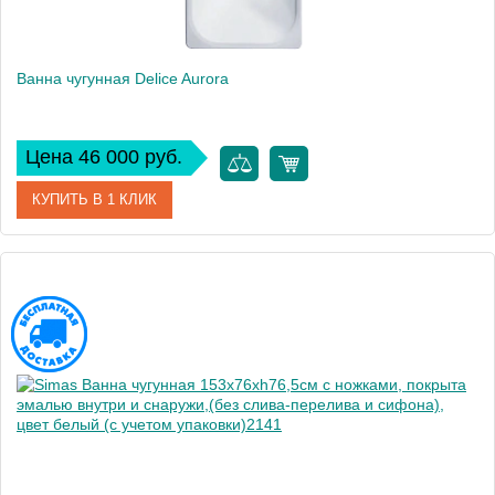
Ванна чугунная Delice Aurora
Цена 46 000 руб.
КУПИТЬ В 1 КЛИК
Артикул
DLR230617
Модель
Aurora
Производитель
Delice
Высота, см
45