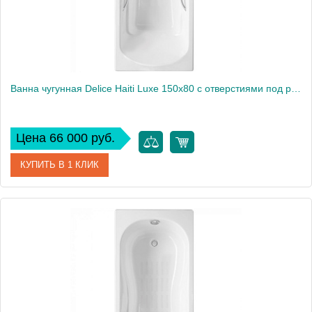
Ванна чугунная Delice Haiti Luxe 150х80 с отверстиями под ручки DLR230636R
Цена 66 000 руб.
КУПИТЬ В 1 КЛИК
Артикул
DLR230636R
Производитель
Delice
Высота, см
59
Вес, кг
99