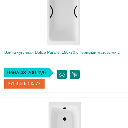
Вес, кг
77
Ванна чугунная Delice Parallel 150х70 с черными матовыми ручками DLR220503RB
Цена 48 200 руб.
КУПИТЬ В 1 КЛИК
Артикул
DLR220503RB
Производитель
Delice
Высота, см
38