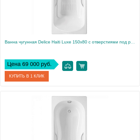
Ванна чугунная Delice Haiti Luxe 150х80 с отверстиями под ручки и антискользящим покрытием DLR230636R-AS
Цена 69 000 руб.
КУПИТЬ В 1 КЛИК
Артикул
DLR230636R-AS
Производитель
Delice
Высота, см
59
Вес, кг
99