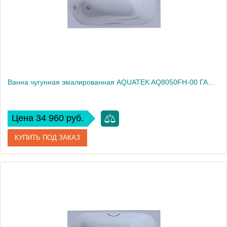
Вес, кг
99
Ванна чугунная эмалированная AQUATEK AQ8050FH-00 ГАММА 1500x750 мм в комплекте с 4-мя ножками без ручек
Цена 34 960 руб.
КУПИТЬ ПОД ЗАКАЗ
Артикул
AQ8050F-00
Производитель
Акватек
Высота, см
42
Вес, кг
108