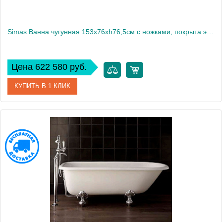
Simas Ванна чугунная 153х76xh76,5см с ножками, покрыта эмалью внутри и снаружи,(без слива-перелива и сифона), цвет белый (с учетом упаковки)2141
Цена 622 580 руб.
КУПИТЬ В 1 КЛИК
Артикул
30100bi
Производитель
Simas