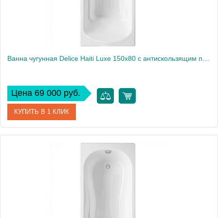
Ванна чугунная Delice Haiti Luxe 150х80 с антискользящим покрытием DLR230636-AS
Цена 69 000 руб.
КУПИТЬ В 1 КЛИК
Артикул
DLR230636-AS
Производитель
Delice
Высота, см
59
Вес, кг
99