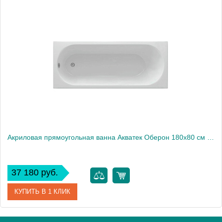
Артикул
Гл000026740
Производитель
Relisan Eco Plus
Высота, см
70.0000
Вес, кг
20
Акриловая прямоугольная ванна Акватек Оберон 180x80 см с фронтальным экраном (слив слева, вклеенный каркас)
37 180 руб.
КУПИТЬ В 1 КЛИК