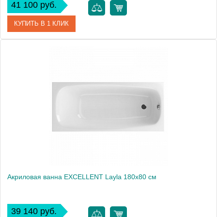
41 100 руб.
КУПИТЬ В 1 КЛИК
Артикул
METAURO-180-80-42-W37
Производитель
Cezares
Высота, см
60.0000
Вес, кг
32
Акриловая ванна EXCELLENT Layla 180x80 см
39 140 руб.