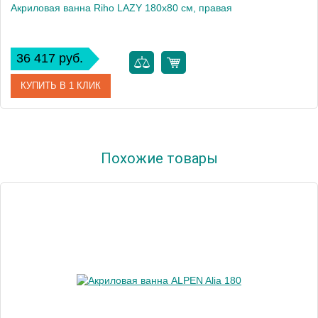
Акриловая ванна Riho LAZY 180x80 см, правая
36 417 руб.
КУПИТЬ В 1 КЛИК
Артикул
BC4200500000000
Похожие товары
Модель
LAZY 180x80 RIGHT
Производитель
RIHO
Аэромассаж
установка по желанию
Вес, кг
23