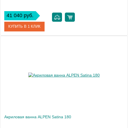
41 040 руб.
КУПИТЬ В 1 КЛИК
Артикул
72034
Модель
Marlene
Высота, см
48.0000
Акриловая ванна ALPEN Satina 180