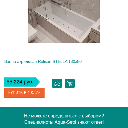
Производитель
Relisan
Высота, см
60.0000
Вес, кг
24
Ванна акриловая Relisan STELLA 180х80
55 224 руб.
КУПИТЬ В 1 КЛИК
Артикул
Гл000026030
Не можете определиться с выбором?
Специалисты Aqua-Stroi знают ответ!
Производитель
Relisan