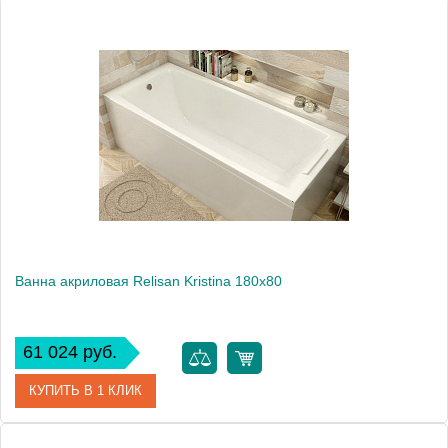
Артикул
Гл000026033
Производитель
Relisan
Высота, см
60.0000
Вес, кг
25
Ванна акриловая Relisan Kristina 180х80
61 024 руб.
КУПИТЬ В 1 КЛИК