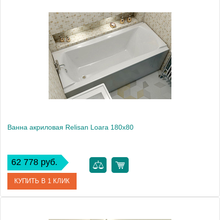
Артикул
Гл000023015
Производитель
Relisan
Высота, см
60.0000
Вес, кг
25
Ванна акриловая Relisan Loara 180x80
62 778 руб.
КУПИТЬ В 1 КЛИК
Артикул
Гл000011735