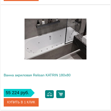
Артикул
PLANE SOLO-180-80-49-W37
Производитель
Cezares
Высота, см
60.0000
Вес, кг
29
Ванна акриловая Relisan KATRIN 180х80
55 224 руб.
КУПИТЬ В 1 КЛИК