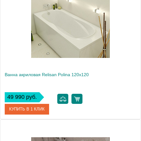
Производитель
Relisan
Высота, см
60.0000
Вес, кг
36
Ванна акриловая Relisan Polina 120x120
49 990 руб.
КУПИТЬ В 1 КЛИК
Артикул
Гл000001267