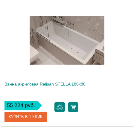
Артикул
Гл000023015
Производитель
Relisan
Высота, см
60.0000
Вес, кг
25
Ванна акриловая Relisan STELLA 180х80
55 224 руб.
КУПИТЬ В 1 КЛИК