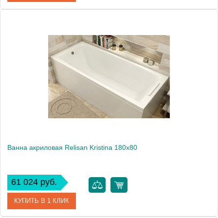
Артикул
Гл000026033
Производитель
Relisan
Высота, см
60.0000
Вес, кг
25
Ванна акриловая Relisan Kristina 180х80
61 024 руб.
КУПИТЬ В 1 КЛИК