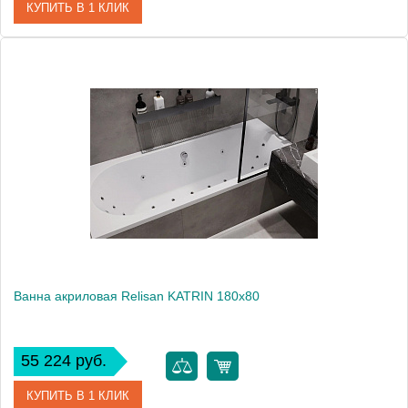
КУПИТЬ В 1 КЛИК
Артикул
PLANE SOLO-180-80-49-W37
Производитель
Cezares
Высота, см
60.0000
Вес, кг
29
Ванна акриловая Relisan KATRIN 180х80
55 224 руб.
КУПИТЬ В 1 КЛИК