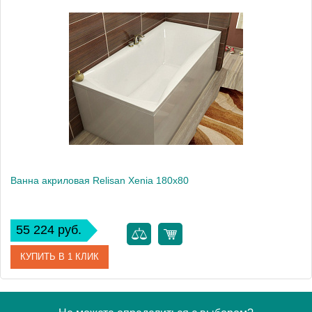
Артикул
Гл000026030
Производитель
Relisan
Высота, см
60.0000
Вес, кг
28
Ванна акриловая Relisan Xenia 180x80
55 224 руб.
КУПИТЬ В 1 КЛИК
Артикул
Гл000000551