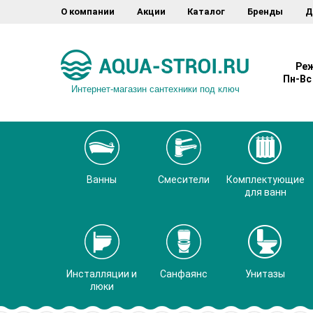
О компании
Акции
Каталог
Бренды
Д
Реж
Пн-Вс 
Интернет-магазин сантехники под ключ
Ванны
Смесители
Комплектующие
для ванн
Инсталляции и
Санфаянс
Унитазы
люки