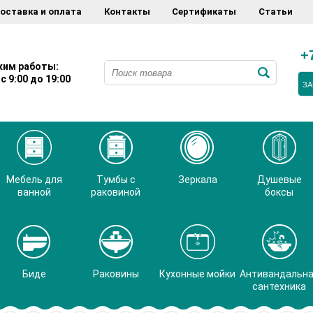
оставка и оплата
Контакты
Сертификаты
Статьи
+
им работы:
с 9:00 до 19:00
ЗА
Мебель для
Тумбы с
Зеркала
Душевые
ванной
раковиной
боксы
Биде
Раковины
Кухонные мойки
Антивандальн
сантехника