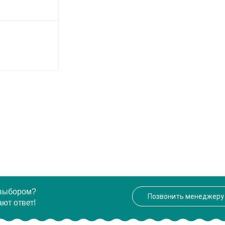
 выбором?
Позвонить менеджеру
ют ответ!