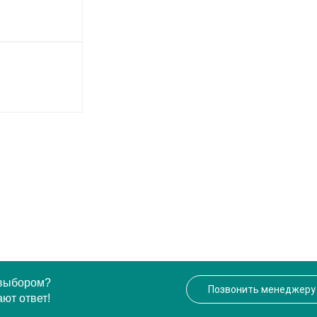
 выбором?
Позвонить менеджеру
ют ответ!