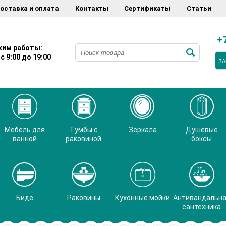
оставка и оплата
Контакты
Сертификаты
Статьи
+
им работы:
с 9:00 до 19:00
ЗА
Мебель для
Тумбы с
Зеркала
Душевые
ванной
раковиной
боксы
Биде
Раковины
Кухонные мойки
Антивандальн
сантехника