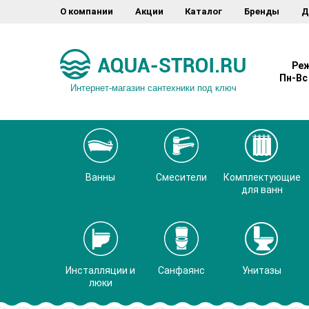
О компании
Акции
Каталог
Бренды
Д
Реж
Пн-Вс 
Интернет-магазин сантехники под ключ
Ванны
Смесители
Комплектующие
для ванн
Инсталляции и
Санфаянс
Унитазы
люки