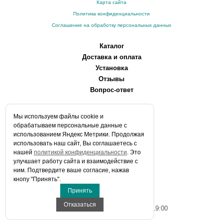
Карта сайта
Политика конфиденциальности
Соглашение на обработку персональных данных
Каталог
Доставка и оплата
Установка
Отзывы
Вопрос-ответ
О компании
Мы используем файлы сookie и
Производители
обрабатываем персональные данные с
Сервисные центры
использованием Яндекс Метрики. Продолжая
использовать наш сайт, Вы соглашаетесь с
Контакты
нашей
политикой конфиденциальности
. Это
Статьи
улучшает работу сайта и взаимодействие с
ним. Подтвердите ваше согласие, нажав
Телефоны:
кнопу "Принять".
+7 (903) 216-59-41
Принять
E-mail:
info@aqua-stroi.ru
Отказаться
Время работы: Пн-Вс с 9:00 до 19:00