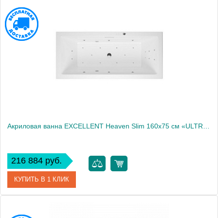
Артикул
WAEX.HEV16S.ULTRA.GL
Производитель
Excellent
Акриловая ванна EXCELLENT Heaven Slim 160x75 см «ULTRA», хром
216 884 руб.
КУПИТЬ В 1 КЛИК
Артикул
WAEX.HEV16S.ULTRA.CR