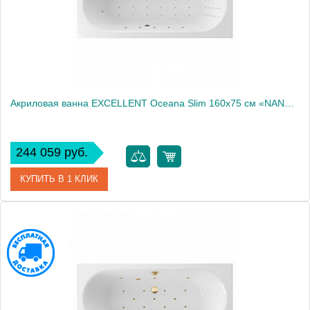
Акриловая ванна EXCELLENT Oceana Slim 160x75 см «NANO», хром
244 059 руб.
КУПИТЬ В 1 КЛИК
Артикул
WAEX.OCE16S.NANO.CR
Производитель
Excellent