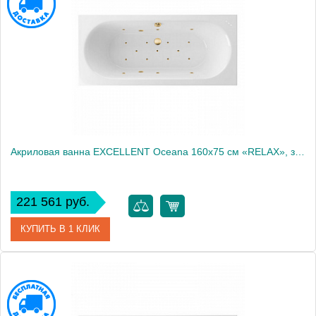
Производитель
Excellent
Акриловая ванна EXCELLENT Oceana 160x75 см «RELAX», золото
221 561 руб.
КУПИТЬ В 1 КЛИК
Артикул
WAEX.OCE16.RELAX.GL
Производитель
Excellent