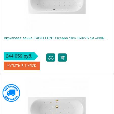
Акриловая ванна EXCELLENT Oceana Slim 160x75 см «NANO», хром
244 059 руб.
КУПИТЬ В 1 КЛИК
Артикул
WAEX.OCE16S.NANO.CR
Производитель
Excellent