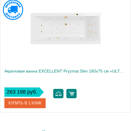
Акриловая ванна EXCELLENT Pryzmat Slim 160x75 см «ULTRA», золото
263 198 руб.
КУПИТЬ В 1 КЛИК
Артикул
WAEX.PRY16S.ULTRA.GL