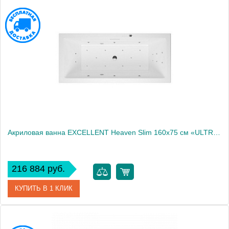
Артикул
WAEX.HEV16S.ULTRA.GL
Производитель
Excellent
Акриловая ванна EXCELLENT Heaven Slim 160x75 см «ULTRA», хром
216 884 руб.
КУПИТЬ В 1 КЛИК
Артикул
WAEX.HEV16S.ULTRA.CR