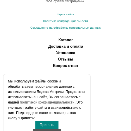
Все права защищены.
Карта сайта
Политика конфиденциальности
Соглашение на обработку персональных данных
Каталог
Доставка и оплата
Установка
Отзывы
Вопрос-ответ
О компании
Мы используем файлы сookie и
Производители
обрабатываем персональные данные с
Сервисные центры
использованием Яндекс Метрики. Продолжая
использовать наш сайт, Вы соглашаетесь с
Контакты
нашей
политикой конфиденциальности
. Это
Статьи
улучшает работу сайта и взаимодействие с
ним. Подтвердите ваше согласие, нажав
Телефоны:
кнопу "Принять".
+7 (903) 216-59-41
Принять
E-mail:
info@aqua-stroi.ru