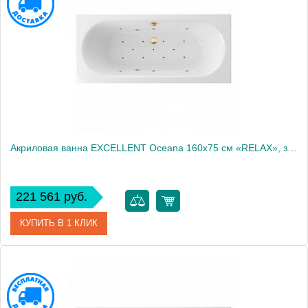
Производитель
Excellent
Акриловая ванна EXCELLENT Oceana 160x75 см «RELAX», золото
221 561 руб.
КУПИТЬ В 1 КЛИК
Артикул
WAEX.OCE16.RELAX.GL
Производитель
Excellent