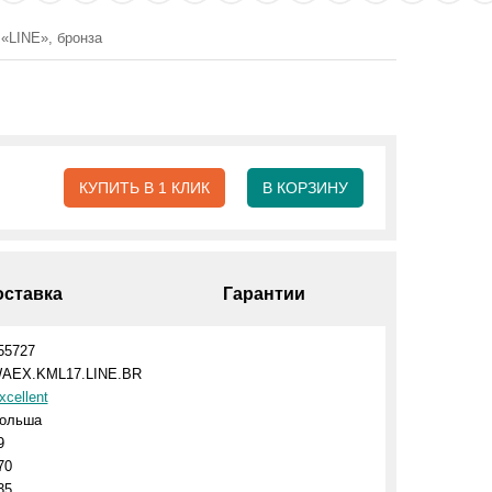
«LINE», бронза
КУПИТЬ В 1 КЛИК
В КОРЗИНУ
оставка
Гарантии
55727
AEX.KML17.LINE.BR
xcellent
ольша
9
70
35