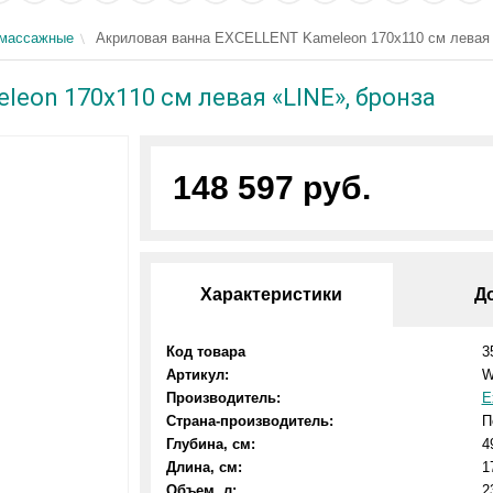
омассажные
Акриловая ванна EXCELLENT Kameleon 170x110 см левая 
eon 170x110 см левая «LINE», бронза
148 597 руб.
Характеристики
Д
Код товара
3
Артикул:
W
Производитель:
E
Страна-производитель:
П
Глубина, см:
4
Длина, см:
1
Объем, л:
2