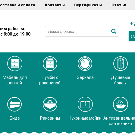
оставка и оплата
Контакты
Сертификаты
Статьи
+
им работы:
с 9:00 до 19:00
ЗА
Мебель для
Тумбы с
Зеркала
Душевые
ванной
раковиной
боксы
Биде
Раковины
Кухонные мойки
Антивандальн
сантехника