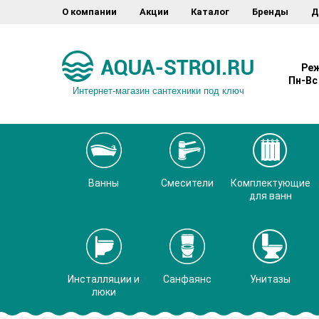
О компании
Акции
Каталог
Бренды
Д
Реж
Пн-Вс 
Интернет-магазин сантехники под ключ
Ванны
Смесители
Комплектующие
для ванн
Инсталляции и
Санфаянс
Унитазы
люки