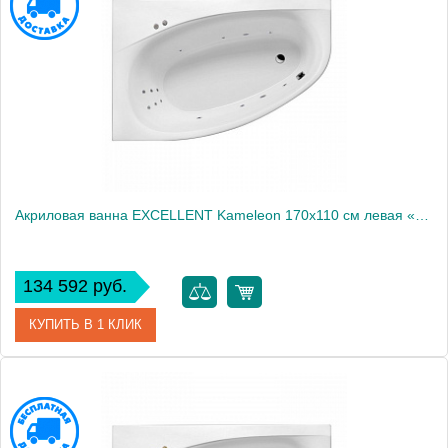
Производитель
Excellent
Акриловая ванна EXCELLENT Kameleon 170x110 см левая «LINE», хром
134 592 руб.
КУПИТЬ В 1 КЛИК
Артикул
WAEX.KML17.LINE.CR
Производитель
Excellent