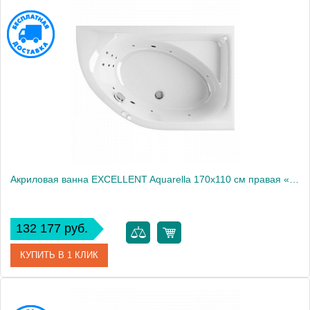
Артикул
WAEX.ARL17.SOFT.CR
Производитель
Excellent
Акриловая ванна EXCELLENT Aquarella 170x110 см правая «LINE», хром
132 177 руб.
КУПИТЬ В 1 КЛИК
Артикул
WAEX.ARP17.LINE.CR