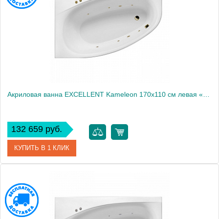
Акриловая ванна EXCELLENT Kameleon 170x110 см левая «SOFT», бронза
132 659 руб.
КУПИТЬ В 1 КЛИК
Артикул
WAEX.KML17.SOFT.BR
Производитель
Excellent