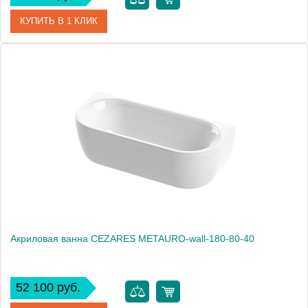
КУПИТЬ В 1 КЛИК
Артикул
METAURO CORNER-180-80-40-R-W37
Производитель
Cezares
Высота, см
56.0000
Вес, кг
25
Акриловая ванна CEZARES METAURO-wall-180-80-40
52 100 руб.