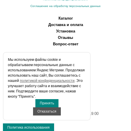
Соглашение на обработку персональных данных
Каталог
Доставка и оплата
Установка
Отзывы
Вопрос-ответ
О компании
Мы используем файлы сookie и
Производители
обрабатываем персональные данные с
Сервисные центры
использованием Яндекс Метрики. Продолжая
использовать наш сайт, Вы соглашаетесь с
Контакты
нашей
политикой конфиденциальности
. Это
Статьи
улучшает работу сайта и взаимодействие с
ним. Подтвердите ваше согласие, нажав
Телефоны:
кнопу "Принять".
+7 (903) 216-59-41
Принять
E-mail:
info@aqua-stroi.ru
Отказаться
Время работы: Пн-Вс с 9:00 до 19:00
Политика использования