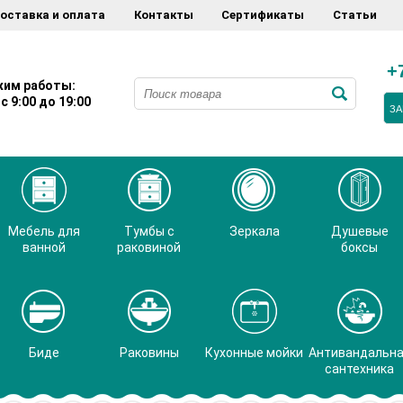
оставка и оплата
Контакты
Сертификаты
Статьи
+
им работы:
с 9:00 до 19:00
ЗА
Мебель для
Тумбы с
Зеркала
Душевые
ванной
раковиной
боксы
Биде
Раковины
Кухонные мойки
Антивандальн
сантехника