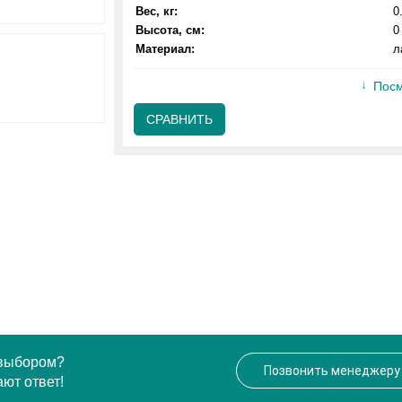
Вес, кг:
0
Высота, см:
0
Материал:
л
Посм
СРАВНИТЬ
 выбором?
Позвонить менеджеру
ют ответ!