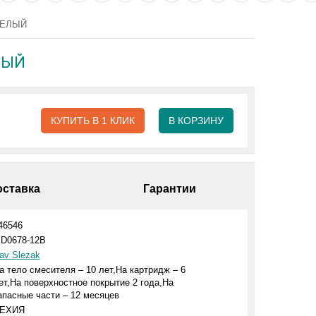
 БЕЛЫЙ
ЛЫЙ
КУПИТЬ В 1 КЛИК
В КОРЗИНУ
оставка
Гарантии
46546
D0678-12B
av Slezak
а тело смесителя – 10 лет,На картридж – 6
ет,На поверхностное покрытие 2 года,На
апасные части – 12 месяцев
ЕХИЯ