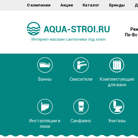
О компании
Акции
Каталог
Бренды
Д
Реж
Пн-Вс 
Интернет-магазин сантехники под ключ
Ванны
Смесители
Комплектующие
для ванн
Инсталляции и
Санфаянс
Унитазы
люки