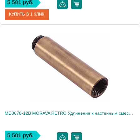
5 501 руб.
КУПИТЬ В 1 КЛИК
Артикул
MD0678-12
Производитель
Rav Slezak
Высота, см
0.0000
Вес, кг
0.48
MD0678-12B MORAVA RETRO Удлинение к настенным смесителям 12 см, БЕЛЫЙ
5 501 руб.