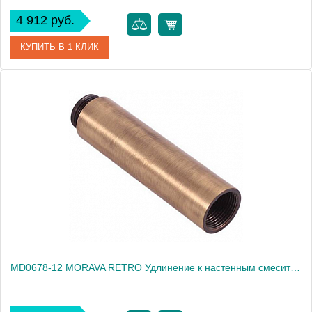
4 912 руб.
КУПИТЬ В 1 КЛИК
Артикул
MD0022
Производитель
Rav Slezak
Высота, см
0.0000
Вес, кг
0.36
MD0678-12 MORAVA RETRO Удлинение к настенным смесителям 12 см, ХРОМ