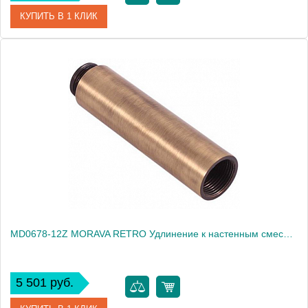
КУПИТЬ В 1 КЛИК
Артикул
MD0678-12B
Производитель
Rav Slezak
Высота, см
0.0000
Вес, кг
0.48
MD0678-12Z MORAVA RETRO Удлинение к настенным смесителям 12 см, ЦВЕТ ЗОЛОТО
5 501 руб.