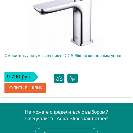
Высота, см
18.0000
Смеситель для умывальника IDDIS Slide с кнопочным управлением (SLISBBTi01)
9 790 руб.
КУПИТЬ В 1 КЛИК
Артикул
SLISBBTi01
Не можете определиться с выбором?
Специалисты Aqua-Stroi знают ответ!
Производитель
Iddis
Высота, см
18.0000