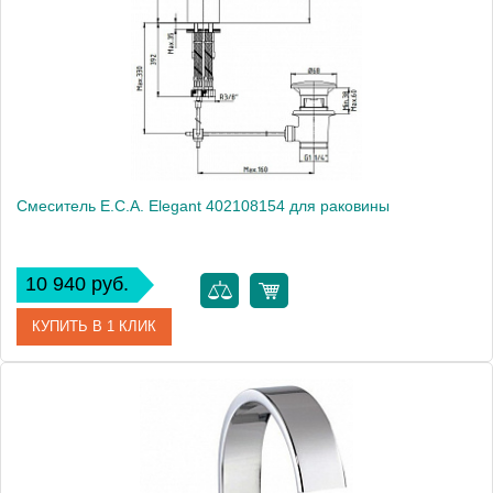
Производитель
E.C.A.
Монтаж
на раковину
Смеситель E.C.A. Elegant 402108154 для раковины
10 940 руб.
КУПИТЬ В 1 КЛИК
Артикул
402108154
Модель
Elegant 402108154
Производитель
E.C.A.