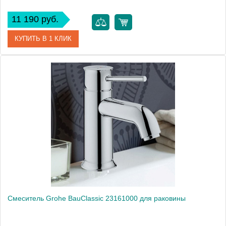
11 190 руб.
КУПИТЬ В 1 КЛИК
Артикул
402108251
Модель
Waterway 402108251
Производитель
E.C.A.
Монтаж
на раковину
Смеситель Grohe BauClassic 23161000 для раковины