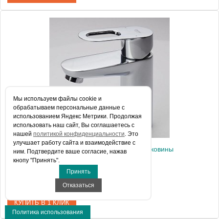
Артикул
23330000
Модель
BauEdge 23330000
Производитель
Grohe
Монтаж
на раковину
Мы используем файлы сookie и
обрабатываем персональные данные с
использованием Яндекс Метрики. Продолжая
использовать наш сайт, Вы соглашаетесь с
нашей
политикой конфиденциальности
. Это
улучшает работу сайта и взаимодействие с
Смеситель Grohe BauLoop 23336000 для раковины
ним. Подтвердите ваше согласие, нажав
кнопу "Принять".
Принять
10 655 руб.
Отказаться
КУПИТЬ В 1 КЛИК
Политика использования