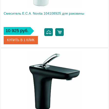
Смеситель E.C.A. Novita 104108925 для раковины
10 925 руб.
КУПИТЬ В 1 КЛИК
Артикул
104108925
Модель
Novita 104108925
Производитель
E.C.A.
Монтаж
на раковину