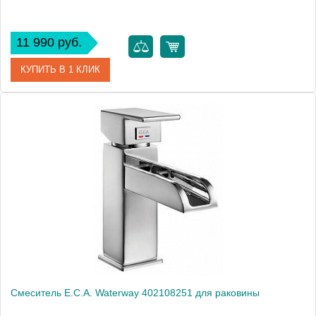
11 990 руб.
КУПИТЬ В 1 КЛИК
Артикул
102808396
Модель
Quattro 102808396
Производитель
E.C.A.
Монтаж
на раковину
Смеситель E.C.A. Waterway 402108251 для раковины