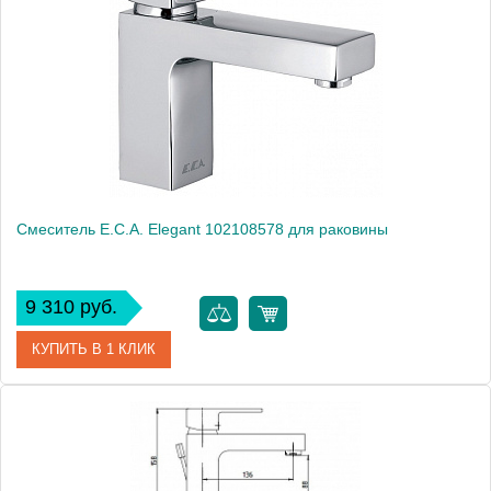
Модель
Maggiore 11-020-crm
Производитель
Caprigo
Монтаж
на раковину
Смеситель E.C.A. Elegant 102108578 для раковины
9 310 руб.
КУПИТЬ В 1 КЛИК
Артикул
102108578
Модель
Elegant 102108578