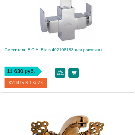
Монтаж
на раковину
Смеситель E.C.A. Elidis 402108183 для раковины
11 630 руб.
КУПИТЬ В 1 КЛИК
Артикул
402108183
Модель
Elidis 402108183
Производитель
E.C.A.