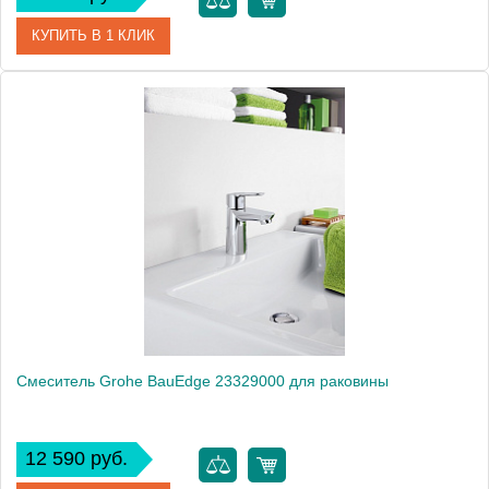
КУПИТЬ В 1 КЛИК
Артикул
23328000
Модель
BauEdge 23328000
Производитель
Grohe
Монтаж
на раковину
Смеситель Grohe BauEdge 23329000 для раковины
12 590 руб.