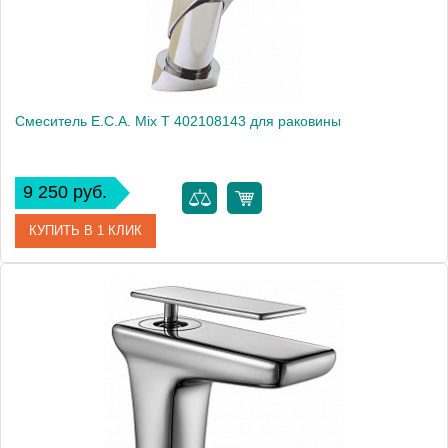
Смеситель E.C.A. Mix T 402108143 для раковины
9 250 руб.
КУПИТЬ В 1 КЛИК
Артикул
402108143
Модель
Mix T 402108143
Производитель
E.C.A.
Монтаж
на раковину