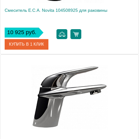
Смеситель E.C.A. Novita 104508925 для раковины
10 925 руб.
КУПИТЬ В 1 КЛИК
Артикул
104508925
Модель
Novita 104508925
Производитель
E.C.A.
Монтаж
на раковину