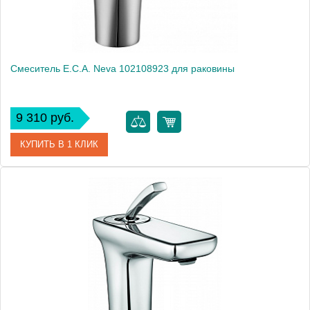
Смеситель E.C.A. Neva 102108923 для раковины
9 310 руб.
КУПИТЬ В 1 КЛИК
Артикул
102108923
Модель
Neva 102108923
Производитель
E.C.A.
Монтаж
на раковину