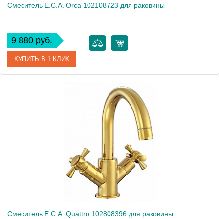
Смеситель E.C.A. Orca 102108723 для раковины
9 880 руб.
КУПИТЬ В 1 КЛИК
Артикул
102108723
Модель
Orca 102108723
Производитель
E.C.A.
Монтаж
на раковину
Смеситель E.C.A. Quattro 102808396 для раковины