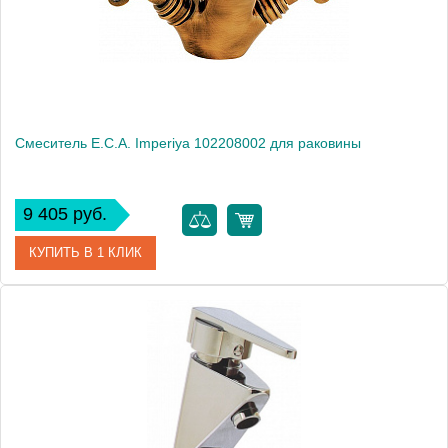
Монтаж
на раковину
Смеситель E.C.A. Imperiya 102208002 для раковины
9 405 руб.
КУПИТЬ В 1 КЛИК
Артикул
102208002
Модель
Imperiya 102208002
Производитель
E.C.A.
Монтаж
на раковину