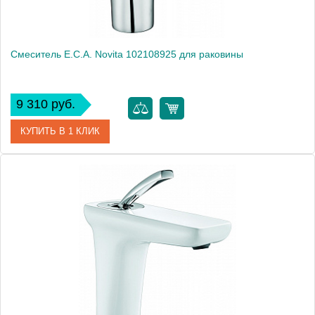
Смеситель E.C.A. Novita 102108925 для раковины
9 310 руб.
КУПИТЬ В 1 КЛИК
Артикул
102108925
Модель
Novita 102108925
Производитель
E.C.A.
Монтаж
на раковину