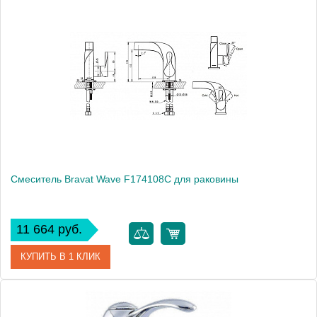
Монтаж
на раковину
Смеситель Bravat Wave F174108C для раковины
11 664 руб.
КУПИТЬ В 1 КЛИК
Артикул
180432 / WA 0626 / F174108C