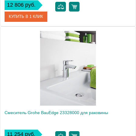
12 806 руб.
КУПИТЬ В 1 КЛИК
Артикул
23161000
Модель
BauClassic 23161000
Производитель
Grohe
Монтаж
на раковину
Смеситель Grohe BauEdge 23328000 для раковины
11 254 руб.