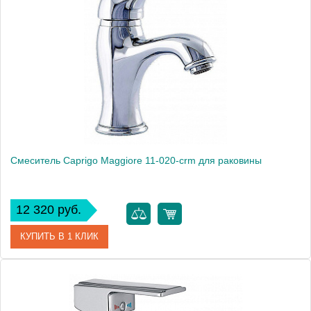
Модель
Wave F174108C
Производитель
Bravat
Монтаж
на раковину
Смеситель Caprigo Maggiore 11-020-crm для раковины
12 320 руб.
КУПИТЬ В 1 КЛИК
Артикул
11-020-crm