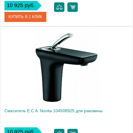
10 925 руб.
КУПИТЬ В 1 КЛИК
Артикул
104108925
Модель
Novita 104108925
Производитель
E.C.A.
Монтаж
на раковину
Смеситель E.C.A. Novita 104508925 для раковины
10 925 руб.