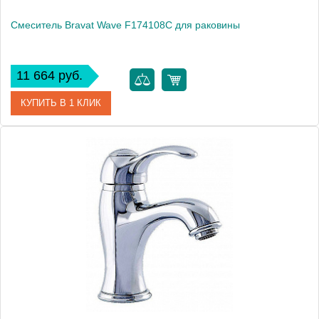
Смеситель Bravat Wave F174108C для раковины
11 664 руб.
КУПИТЬ В 1 КЛИК
Артикул
180432 / WA 0626 / F174108C
Модель
Wave F174108C
Производитель
Bravat
Монтаж
на раковину