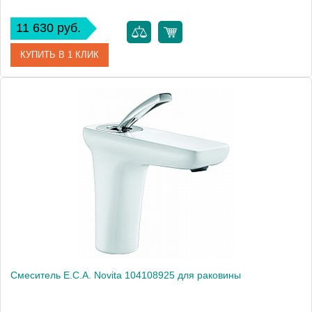
11 630 руб.
КУПИТЬ В 1 КЛИК
Артикул
402108183
Модель
Elidis 402108183
Производитель
E.C.A.
Монтаж
на раковину
Смеситель E.C.A. Novita 104108925 для раковины