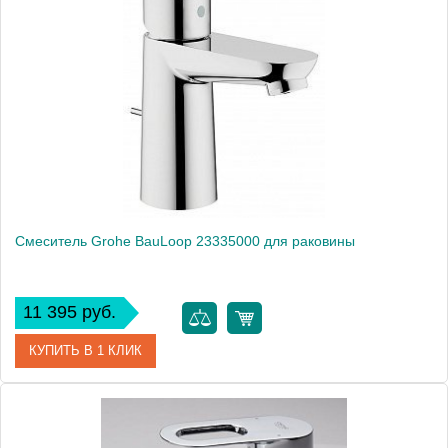
Артикул
23329000
Модель
BauEdge 23329000
Производитель
Grohe
Монтаж
на раковину
Смеситель Grohe BauLoop 23335000 для раковины
11 395 руб.
КУПИТЬ В 1 КЛИК
Артикул
23335000