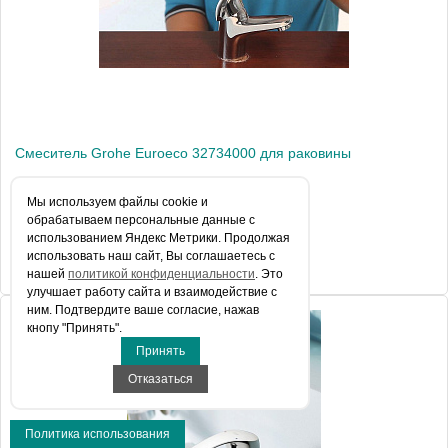
Монтаж
на раковину
Смеситель Grohe Euroeco 32734000 для раковины
Мы используем файлы сookie и
обрабатываем персональные данные с
13 016 руб.
использованием Яндекс Метрики. Продолжая
использовать наш сайт, Вы соглашаетесь с
КУПИТЬ В 1 КЛИК
нашей
политикой конфиденциальности
. Это
улучшает работу сайта и взаимодействие с
ним. Подтвердите ваше согласие, нажав
кнопу "Принять".
Артикул
32734000
Принять
Модель
Euroeco 32734000
Отказаться
Производитель
Grohe
Политика использования
Монтаж
на раковину