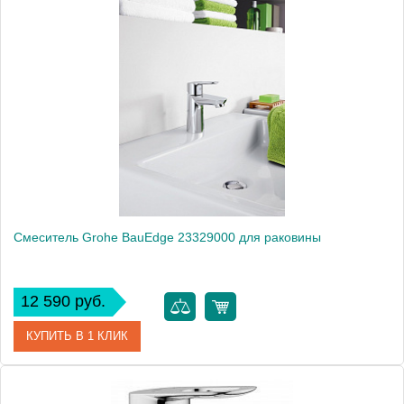
Артикул
23328000
Модель
BauEdge 23328000
Производитель
Grohe
Монтаж
на раковину
Смеситель Grohe BauEdge 23329000 для раковины
12 590 руб.
КУПИТЬ В 1 КЛИК