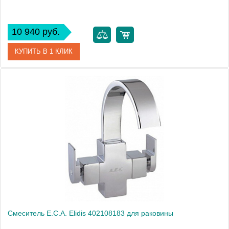
10 940 руб.
КУПИТЬ В 1 КЛИК
Артикул
402108154
Модель
Elegant 402108154
Производитель
E.C.A.
Монтаж
на раковину
Смеситель E.C.A. Elidis 402108183 для раковины