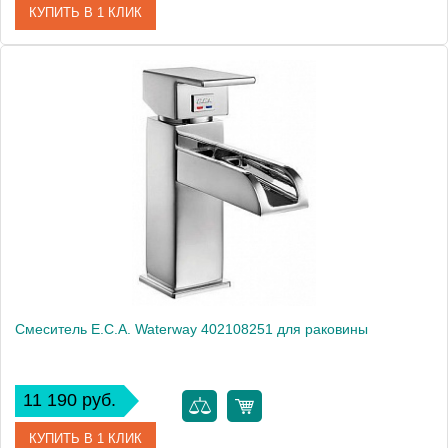
КУПИТЬ В 1 КЛИК
Артикул
102808396
Модель
Quattro 102808396
Производитель
E.C.A.
Монтаж
на раковину
Смеситель E.C.A. Waterway 402108251 для раковины
11 190 руб.
КУПИТЬ В 1 КЛИК