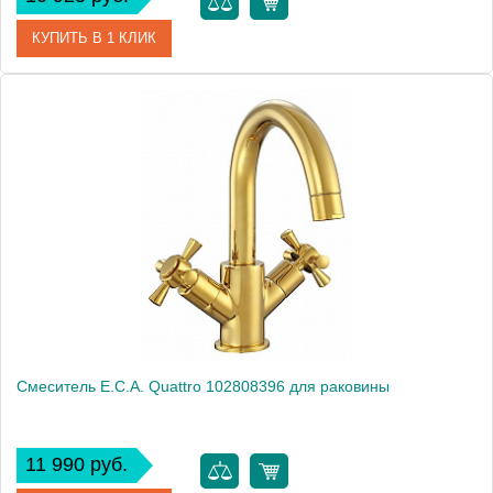
КУПИТЬ В 1 КЛИК
Артикул
104508925
Модель
Novita 104508925
Производитель
E.C.A.
Монтаж
на раковину
Смеситель E.C.A. Quattro 102808396 для раковины
11 990 руб.