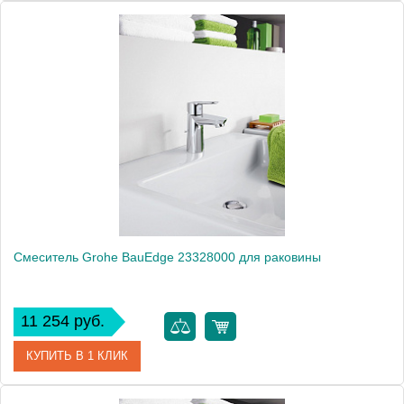
Артикул
23161000
Модель
BauClassic 23161000
Производитель
Grohe
Монтаж
на раковину
Смеситель Grohe BauEdge 23328000 для раковины
11 254 руб.
КУПИТЬ В 1 КЛИК