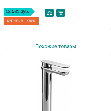
12 531 руб.
КУПИТЬ В 1 КЛИК
Артикул
23330000
Похожие товары
Модель
BauEdge 23330000
Производитель
Grohe
Монтаж
на раковину