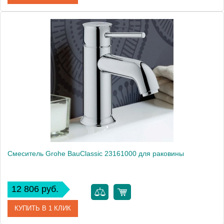
Артикул
402108251
Модель
Waterway 402108251
Производитель
E.C.A.
Монтаж
на раковину
Смеситель Grohe BauClassic 23161000 для раковины
12 806 руб.
КУПИТЬ В 1 КЛИК