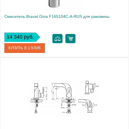
Смеситель Bravat Gina F165104C-A-RUS для раковины
14 340 руб.
КУПИТЬ В 1 КЛИК
Артикул
181611 / F165104C-A-RUS
Модель
Gina F165104C-A-RUS
Производитель
Bravat
Монтаж
на раковину