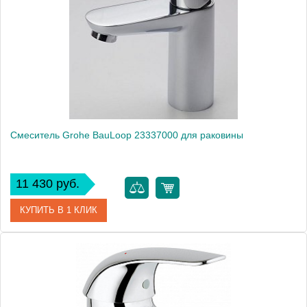
Производитель
Grohe
Монтаж
на раковину
Смеситель Grohe BauLoop 23337000 для раковины
11 430 руб.
КУПИТЬ В 1 КЛИК
Артикул
23337000
Модель
BauLoop 23337000