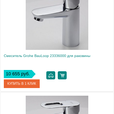
Модель
BauLoop 23335000
Производитель
Grohe
Монтаж
на раковину
Смеситель Grohe BauLoop 23336000 для раковины
10 655 руб.
КУПИТЬ В 1 КЛИК
Артикул
23336000
Модель
BauLoop 23336000