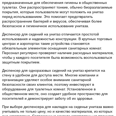
Производитель
BXG
предназначенные для обеспечения гигиены в общественных
туалетах. Они распространяют тонкие, обычно биоразлагаемые
Высота, см
30.3
покрытия, которые пользователи могут положить на унитаз
перед использованием. Это помогает предотвратить
Вес, кг
0.3
распространение бактерий и вирусов, обеспечивая более
безопасное и гигиеничное использование унитаза.
Диспенсер для сидений на унитаз отличается простотой
использования и надежностью конструкции. В крупных торговых
центрах и аэропортах такие устройства становятся
обязательным элементом оснащения санитарных комнат.
Персонал регулярно проверяет наличие расходных материалов,
чтобы у каждого посетителя была возможность воспользоваться
защитным покрытием.
Диспенсер для одноразовых сидений на унитаз крепится на
стену в удобном для доступа месте. Многие компании и
организации уделяют особое внимание санитарной
безопасности своих клиентов, поэтому инвестируют в
оборудование для туалетных комнат. Установленное в
общественном месте, оно создает удобное пространство для
посетителей и демонстрирует заботу об их здоровье.
При выборе диспенсера для накладок на сиденье унитаза важно
учитывать не только цену, но и качество материалов, из которых