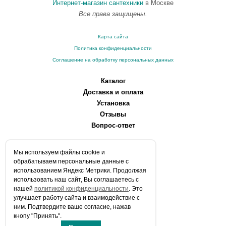
Интернет-магазин сантехники
в Москве
Все права защищены.
Карта сайта
Политика конфиденциальности
Соглашение на обработку персональных данных
Каталог
Доставка и оплата
Установка
Отзывы
Вопрос-ответ
О компании
Мы используем файлы сookie и
Производители
обрабатываем персональные данные с
Сервисные центры
использованием Яндекс Метрики. Продолжая
использовать наш сайт, Вы соглашаетесь с
Контакты
нашей
политикой конфиденциальности
. Это
Статьи
улучшает работу сайта и взаимодействие с
ним. Подтвердите ваше согласие, нажав
Телефоны:
кнопу "Принять".
+7 (903) 216-59-41