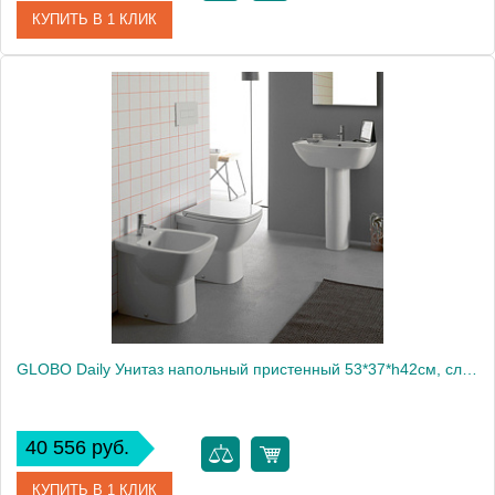
КУПИТЬ В 1 КЛИК
Артикул
20924
Производитель
Migliore
Вес, кг
19.8
GLOBO Daily Унитаз напольный пристенный 53*37*h42см, слив универсальный, с комплектом креплений, цвет белый1933
40 556 руб.
КУПИТЬ В 1 КЛИК