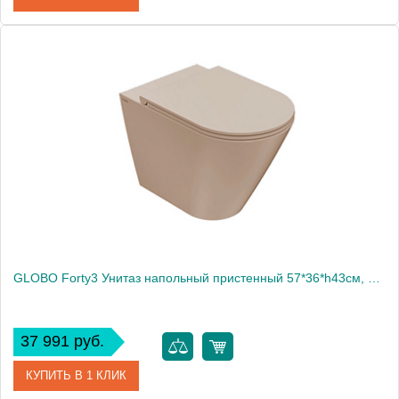
Артикул
DA002.BI
Производитель
Globo
GLOBO Forty3 Унитаз напольный пристенный 57*36*h43см, с креплением, цвет: VISONE (СПЕЦЦЕНА со склад!!!)1935
37 991 руб.
КУПИТЬ В 1 КЛИК