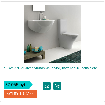
Артикул
FO001.VI
Производитель
Globo
KERASAN Aquatech унитаз моноблок, цвет белый, слив в стену (на фабрике нет остатков!)1858
37 055 руб.
КУПИТЬ В 1 КЛИК