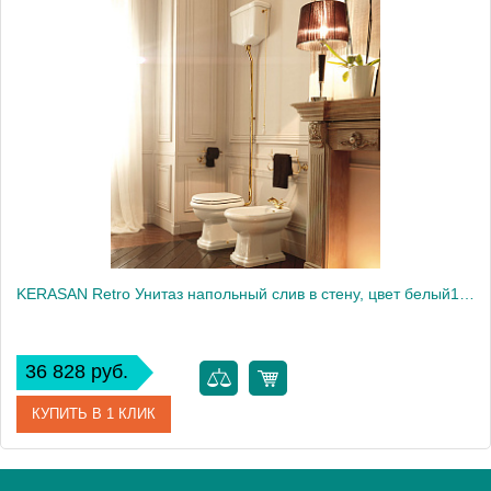
Артикул
371701
Производитель
Kerasan
KERASAN Retro Унитаз напольный слив в стену, цвет белый1872
36 828 руб.
КУПИТЬ В 1 КЛИК