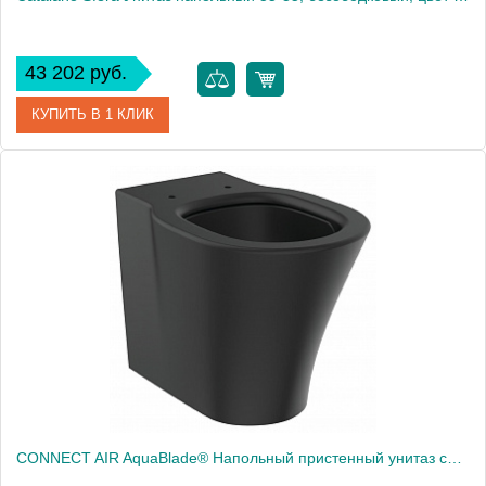
43 202 руб.
КУПИТЬ В 1 КЛИК
Артикул
0514550001
Производитель
Catalano
Высота, см
41
Вес, кг
32.974
CONNECT AIR AquaBlade® Напольный пристенный унитаз соло, горизонтальный выпуск (может дополняться пластиковыми выпускными патрубками на 90˚), глубокий смыв, сидение и крышка E0368V3 заказывается дополнительно, с крепежом TT0293851