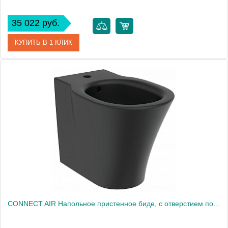
35 022 руб.
КУПИТЬ В 1 КЛИК
Артикул
E0042V3
Модель
CONNECT AIR E0042V3
Производитель
Ideal Standard
Высота, см
40.0000
Вес, кг
26.8
CONNECT AIR Напольное пристенное биде, с отверстием под смеситель, с отверстием, с крепежом