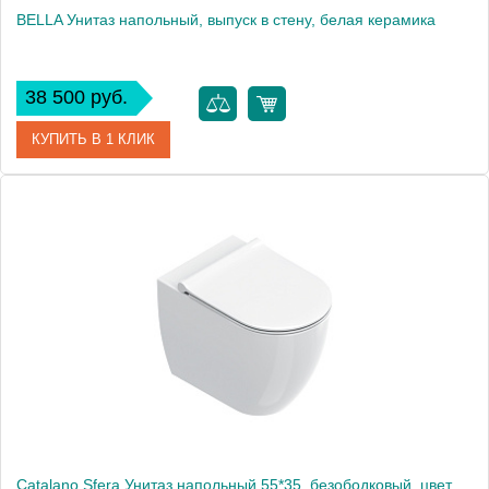
BELLA Унитаз напольный, выпуск в стену, белая керамика
38 500 руб.
КУПИТЬ В 1 КЛИК
Артикул
20620
Производитель
Migliore
Высота, см
42.0000
Вес, кг
21.92
Catalano Sfera Унитаз напольный 55*35, безободковый, цвет белый глянцевый