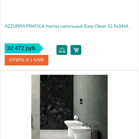
AZZURRA PRATICA Унитаз напольный Easy Clean 52,5х34х42 см, с креплением VFV, слив универсальный,цвет белый2032
32 472 руб.
КУПИТЬ В 1 КЛИК
Артикул
PAVCTTE00000BI
Производитель
Azzurra