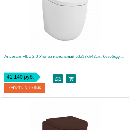
Artceram FILE 2.0 Унитаз напольный 53х37хh42см, безободковый, слив универсальный, с крепежом, цвет: белый
41 140 руб.
КУПИТЬ В 1 КЛИК
Артикул
FLV005 01 30
Производитель
ArtCeram