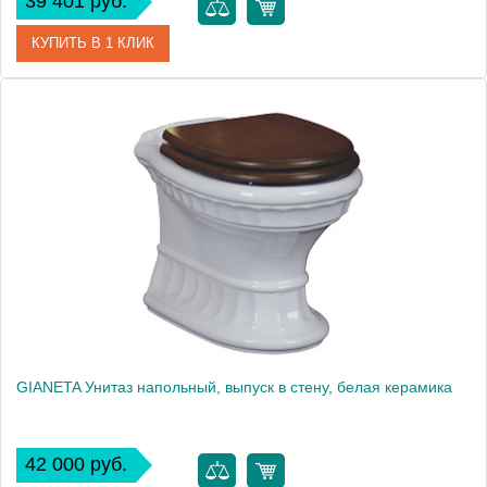
39 401 руб.
КУПИТЬ В 1 КЛИК
Артикул
39338000
Производитель
Grohe
Высота, см
39
Вес, кг
40
GIANETA Унитаз напольный, выпуск в стену, белая керамика
42 000 руб.