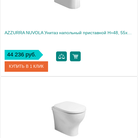
AZZURRA NUVOLA Унитаз напольный приставной H=48, 55х35см, слив в стену, со смещенным стоком, цвет белый, с креплением VFV2030
44 236 руб.
КУПИТЬ В 1 КЛИК
Артикул
NUVCTT000480BI/*(NUV100/48 TR P bi)
Производитель
Azzurra