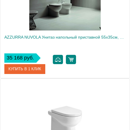
AZZURRA NUVOLA Унитаз напольный приставной 55х35см, слив в стену, цвет белый, с креплением VFV2030
35 168 руб.
КУПИТЬ В 1 КЛИК
Артикул
NUVCTP000000BI/(NUV100/P bi)
Производитель
Azzurra