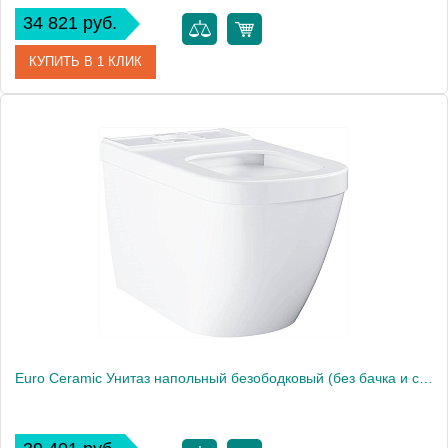
34 821 руб.
КУПИТЬ В 1 КЛИК
Артикул
E0180V3
Модель
CONNECT AIR E0180V3
Производитель
Ideal Standard
Высота, см
39.0000
Вес, кг
22.8
Euro Ceramic Унитаз напольный безободковый (без бачка и сиденья), альпин-белый 39338000