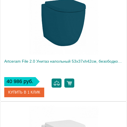
Производитель
ArtCeram
Artceram File 2.0 Унитаз напольный 53х37хh42см, безободковый, слив универсальный, с крепежом, цвет: verde petrolio
40 986 руб.
КУПИТЬ В 1 КЛИК
Артикул
FLV005 42 00
Производитель
ArtCeram