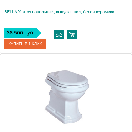
BELLA Унитаз напольный, выпуск в пол, белая керамика
38 500 руб.
КУПИТЬ В 1 КЛИК
Артикул
20621
Производитель
Migliore
Высота, см
41.0000
Вес, кг
22.75