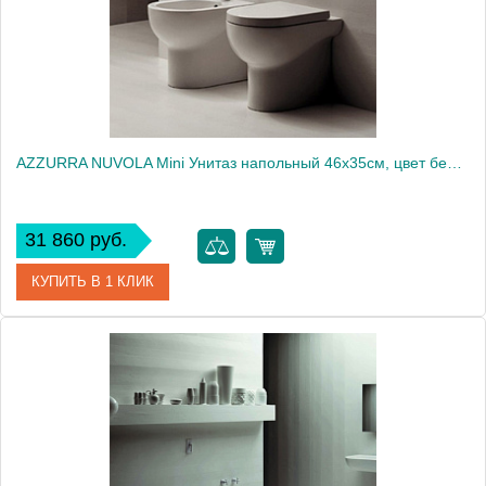
AZZURRA NUVOLA Mini Унитаз напольный 46х35см, цвет белый с крепежом VFV2030
31 860 руб.
КУПИТЬ В 1 КЛИК
Артикул
NUVCTP046000BI/(NUV146/P bi)
Производитель
Azzurra