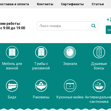
оставка и оплата
Контакты
Сертификаты
Статьи
+
им работы:
с 9:00 до 19:00
ЗА
Мебель для
Тумбы с
Зеркала
Душевые
ванной
раковиной
боксы
Биде
Раковины
Кухонные мойки
Антивандальн
сантехника