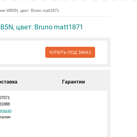
ями WB5N, цвет: Bruno matt1871
B5N, цвет: Bruno matt1871
КУПИТЬ ПОД ЗАКАЗ
оставка
Гарантии
07071
31888
erasan
талия