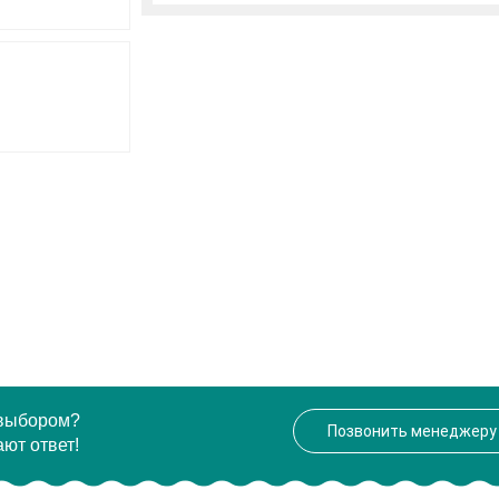
 выбором?
Позвонить менеджеру
ют ответ!