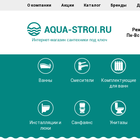
О компании
Акции
Каталог
Бренды
Д
Реж
Пн-Вс 
Интернет-магазин сантехники под ключ
Ванны
Смесители
Комплектующие
для ванн
Инсталляции и
Санфаянс
Унитазы
люки