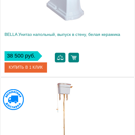
BELLA Унитаз напольный, выпуск в стену, белая керамика
38 500 руб.
КУПИТЬ В 1 КЛИК
Артикул
20620
Производитель
Migliore
Высота, см
42.0000
Вес, кг
21.92