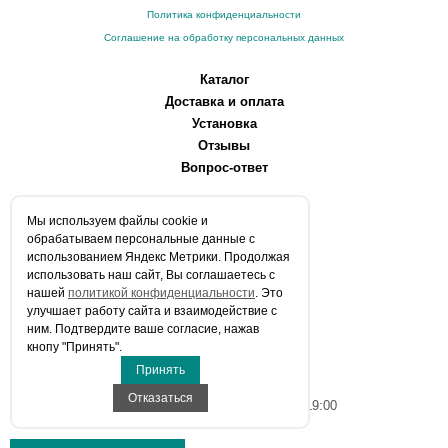
Политика конфиденциальности
Соглашение на обработку персональных данных
Каталог
Доставка и оплата
Установка
Отзывы
Вопрос-ответ
О компании
Мы используем файлы сookie и
Производители
обрабатываем персональные данные с
Сервисные центры
использованием Яндекс Метрики. Продолжая
использовать наш сайт, Вы соглашаетесь с
Контакты
нашей
политикой конфиденциальности
. Это
Статьи
улучшает работу сайта и взаимодействие с
ним. Подтвердите ваше согласие, нажав
Телефоны:
кнопу "Принять".
+7 (903) 216-59-41
Принять
E-mail:
info@aqua-stroi.ru
Отказаться
Время работы: Пн-Вс с 9:00 до 19:00