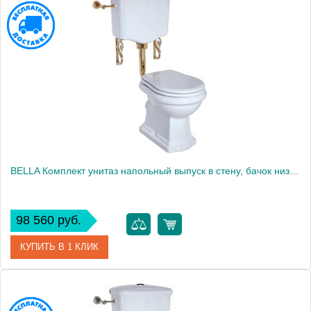
Артикул
31107
Производитель
Migliore
Высота, см
104.5000
BELLA Комплект унитаз напольный выпуск в стену, бачок низкий с кнопкой золото, белый (БЕЗ КРЫШКИ)
98 560 руб.
КУПИТЬ В 1 КЛИК
Артикул
31108