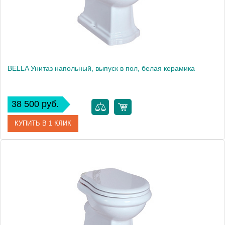
BELLA Унитаз напольный, выпуск в пол, белая керамика
38 500 руб.
КУПИТЬ В 1 КЛИК
Артикул
20621
Производитель
Migliore
Высота, см
41.0000
Вес, кг
22.75