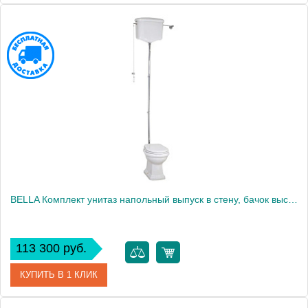
Артикул
31104
Производитель
Migliore
Высота, см
250.5000
BELLA Комплект унитаз напольный выпуск в стену, бачок высокий с цепочкой хром, белый (БЕЗ КРЫШКИ)
113 300 руб.
КУПИТЬ В 1 КЛИК