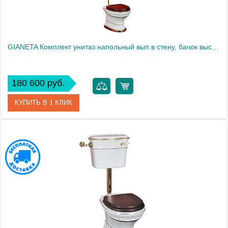
GIANETA Комплект унитаз напольный вып.в стену, бачок выс.с цепочкой зол, бел/дек.D1 зол.(БЕЗ КРЫШКИ)
180 600 руб.
КУПИТЬ В 1 КЛИК
Артикул
31179
Производитель
Migliore
Высота, см
173.5000