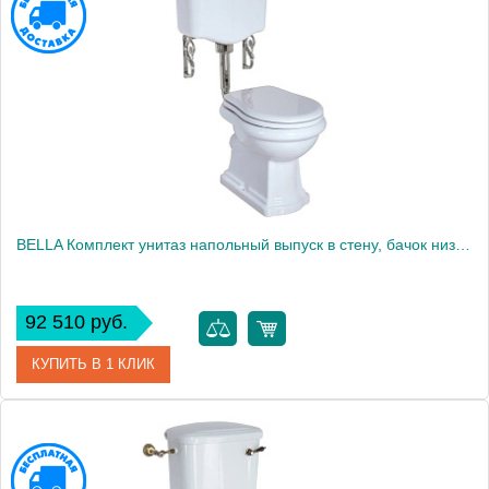
Производитель
Migliore
Высота, см
104.5000
BELLA Комплект унитаз напольный выпуск в стену, бачок низкий с кнопкой хром, белый (БЕЗ КРЫШКИ)
92 510 руб.
КУПИТЬ В 1 КЛИК
Артикул
30319
Производитель
Migliore