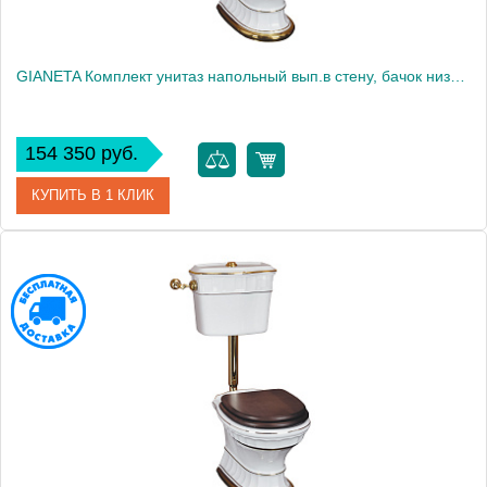
GIANETA Комплект унитаз напольный вып.в стену, бачок низк.с ручкой зол, бел/дек.D1 зол. (БЕЗ КРЫШКИ)
154 350 руб.
КУПИТЬ В 1 КЛИК
Артикул
31185
Производитель
Migliore
Высота, см
104.0000