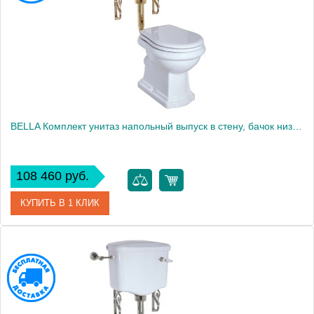
Высота, см
104.5000
BELLA Комплект унитаз напольный выпуск в стену, бачок низкий с ручкой золото, белый (БЕЗ КРЫШКИ)
108 460 руб.
КУПИТЬ В 1 КЛИК
Артикул
31113
Производитель
Migliore
Высота, см
104.5000