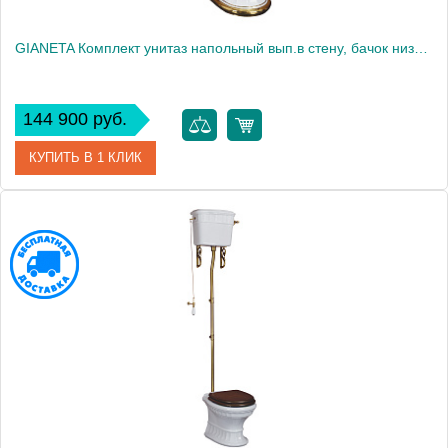
GIANETA Комплект унитаз напольный вып.в стену, бачок низкий с кноп.зол, бел/дек.D1 зол. (БЕЗ КРЫШКИ)
144 900 руб.
КУПИТЬ В 1 КЛИК
Артикул
31182
Производитель
Migliore
Высота, см
104.0000