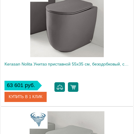
Производитель
Kerasan
Высота, см
43
Kerasan Nolita Унитаз приставной 55x35 см, безодобковый, смыв торнадо, цвет: Ferro matt 531989
63 601 руб.
КУПИТЬ В 1 КЛИК
Артикул
531989
Производитель
Kerasan