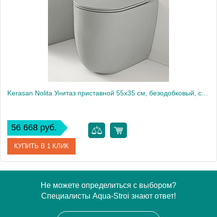
Высота, см
43
Kerasan Nolita Унитаз приставной 55x35 см, безодобковый, смыв торнадо, цвет: Grigio matt 531959
56 668 руб.
КУПИТЬ В 1 КЛИК
Артикул
531959
Не можете определиться с выбором?
Специалисты Aqua-Stroi знают ответ!
Производитель
Kerasan
Высота, см
43