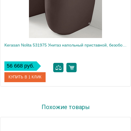
Kerasan Nolita 531975 Унитаз напольный приставной, безободковый (бургундский матовый)
56 668 руб.
КУПИТЬ В 1 КЛИК
Артикул
531975
Похожие товары
Производитель
Kerasan
Высота, см
43
Вес, кг
27