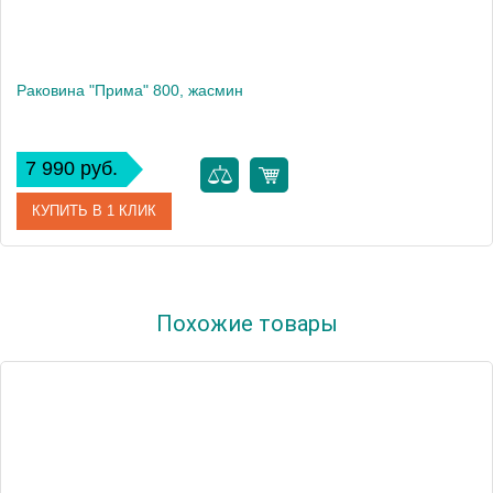
Раковина "Прима" 800, жасмин
7 990 руб.
КУПИТЬ В 1 КЛИК
Артикул
10.010.00800.201
Похожие товары
Производитель
Florentina
Высота, см
15.8
Вес, кг
10.9