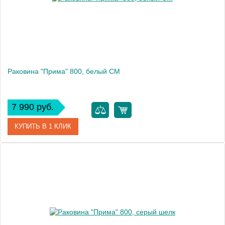
Раковина "Прима" 800, белый CM
7 990 руб.
КУПИТЬ В 1 КЛИК
Артикул
10.010.00800.001
Производитель
Florentina
Высота, см
15.8
Вес, кг
13.3