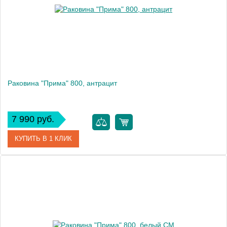
Раковина "Прима" 800, антрацит
7 990 руб.
КУПИТЬ В 1 КЛИК
Артикул
10.010.00800.302
Производитель
Florentina
Высота, см
15.8
Вес, кг
10.9