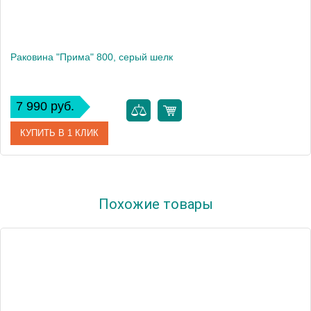
Раковина "Прима" 800, серый шелк
7 990 руб.
КУПИТЬ В 1 КЛИК
Артикул
10.010.00800.307
Похожие товары
Производитель
Florentina
Высота, см
15.8
Вес, кг
10.9