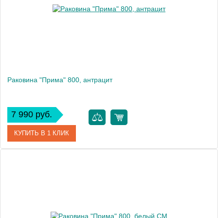
Раковина "Прима" 800, антрацит
7 990 руб.
КУПИТЬ В 1 КЛИК
Артикул
10.010.00800.302
Производитель
Florentina
Высота, см
15.8
Вес, кг
10.9