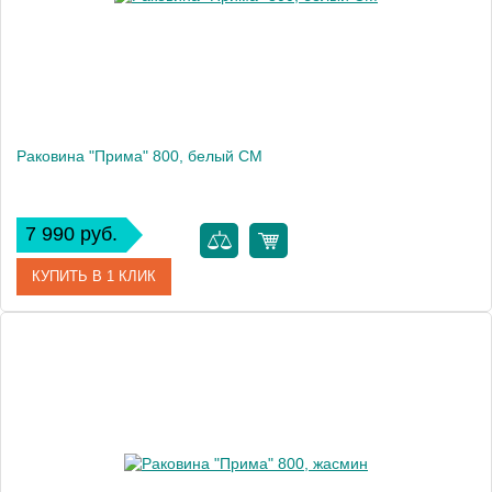
Раковина "Прима" 800, белый CM
7 990 руб.
КУПИТЬ В 1 КЛИК
Артикул
10.010.00800.001
Производитель
Florentina
Высота, см
15.8
Вес, кг
13.3