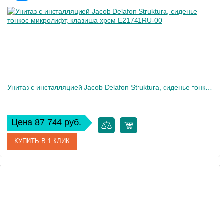
Вес, кг
32
Унитаз c инсталляцией Jacob Delafon Struktura, сиденье тонкое микролифт, клавиша хром E21741RU-00
Цена 87 744 руб.
КУПИТЬ В 1 КЛИК
Артикул
E21741RU-00
Производитель
Jacob Delafon
Высота, см
120