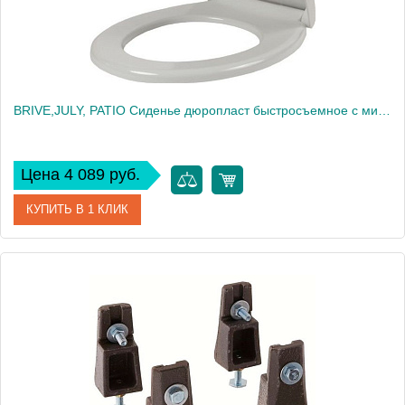
BRIVE,JULY, PATIO Сиденье дюропласт быстросъемное с микролифтом, белый (для EDV102, E4345, E4187, UJV102) 17503
Цена 4 089 руб.
КУПИТЬ В 1 КЛИК
Артикул
17503
Производитель
Jacob Delafon
Высота, см
4,5
Вес, кг
3