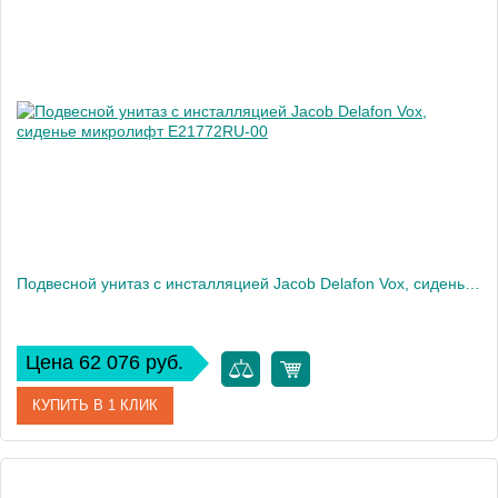
Артикул
E21773RU-00
Производитель
Jacob Delafon
Высота, см
35
Вес, кг
32
Подвесной унитаз c инсталляцией Jacob Delafon Vox, сиденье микролифт E21772RU-00
Цена 62 076 руб.
КУПИТЬ В 1 КЛИК
Артикул
E21772RU-00