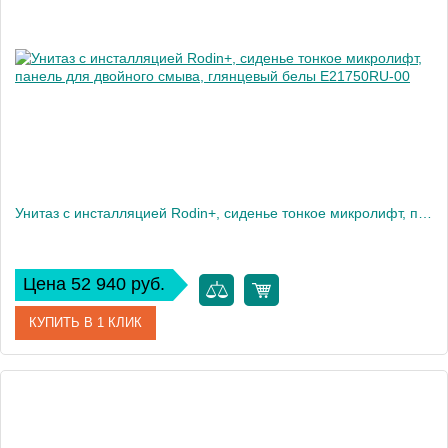
Высота, см
35
Вес, кг
28
Унитаз c инсталляцией Rodin+, сиденье тонкое микролифт, панель для двойного смыва, глянцевый белы E21750RU-00
Цена 52 940 руб.
КУПИТЬ В 1 КЛИК
Артикул
E21750RU-00
Производитель
Jacob Delafon