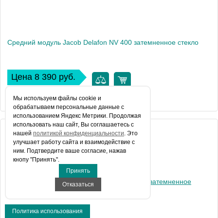
Средний модуль Jacob Delafon NV 400 затемненное стекло
Цена 8 390 руб.
КУПИТЬ В 1 КЛИК
Мы используем файлы сookie и
обрабатываем персональные данные с
использованием Яндекс Метрики. Продолжая
использовать наш сайт, Вы соглашаетесь с
Артикул
нашей
политикой конфиденциальности
. Это
E94WI40-VTG
улучшает работу сайта и взаимодействие с
Производитель
Jacob Delafon
ним. Подтвердите ваше согласие, нажав
кнопу "Принять".
Вес, кг
14
Принять
Отказаться
Политика использования