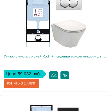
Производитель
Jacob Delafon
Высота, см
35
Вес, кг
40
Унитаз c инсталляцией Rodin+ , сиденье тонкое микролифт, клавиша хром E21750RU-CP
Цена 59 032 руб.
КУПИТЬ В 1 КЛИК
Артикул
E21750RU-CP
Производитель
Jacob Delafon