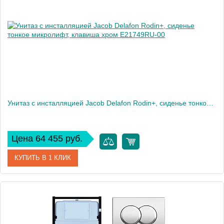
Высота, см
35,6
Вес, кг
35
Унитаз c инсталляцией Jacob Delafon Rodin+, сиденье тонкое микролифт, клавиша хром E21749RU-00
Цена 64 455 руб.
КУПИТЬ В 1 КЛИК
Артикул
E21749RU-00
Производитель
Jacob Delafon