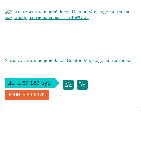
Высота, см
113
Вес, кг
40
Унитаз c инсталляцией Jacob Delafon Vox, сиденье тонкое микролифт, клавиша хром E21746RU-00
Цена 67 189 руб.
КУПИТЬ В 1 КЛИК
Артикул
E21746RU-00
Производитель
Jacob Delafon
Высота, см
32,5