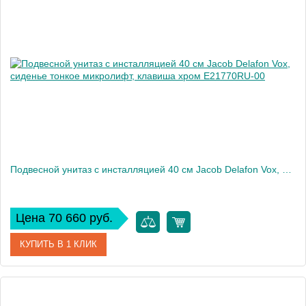
Производитель
Jacob Delafon
Высота, см
32,5
Вес, кг
12
Подвесной унитаз c инсталляцией 40 см Jacob Delafon Vox, сиденье тонкое микролифт, клавиша хром E21770RU-00
Цена 70 660 руб.
КУПИТЬ В 1 КЛИК
Артикул
E21770RU-00