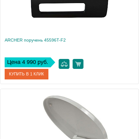
ARCHER поручень 45596T-F2
Цена 4 990 руб.
КУПИТЬ В 1 КЛИК
Артикул
45596T-F2
Производитель
Jacob Delafon
Вес, кг
1