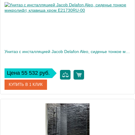
Вес, кг
35
Унитаз c инсталляцией Jacob Delafon Aleo, сиденье тонкое микролифт, клавиша хром E21730RU-00
Цена 55 532 руб.
КУПИТЬ В 1 КЛИК
Артикул
E21730RU-00
Производитель
Jacob Delafon
Высота, см
33