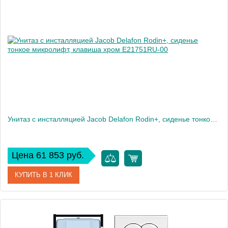
Производитель
Jacob Delafon
Высота, см
7,2
Вес, кг
2
Унитаз c инсталляцией Jacob Delafon Rodin+, сиденье тонкое микролифт, клавиша хром E21751RU-00
Цена 61 853 руб.
КУПИТЬ В 1 КЛИК
Артикул
E21751RU-00