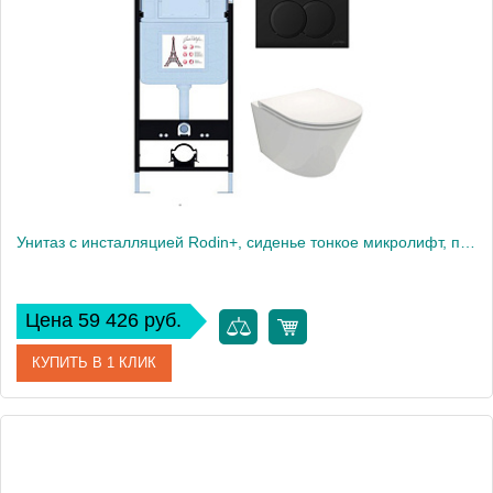
Высота, см
113
Вес, кг
40
Унитаз c инсталляцией Rodin+, сиденье тонкое микролифт, панель для двойного смыва, матовый черный E21750RU-BL
Цена 59 426 руб.
КУПИТЬ В 1 КЛИК
Артикул
E21750RU-BL
Производитель
Jacob Delafon