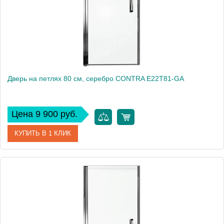
Дверь на петлях 80 см, серебро CONTRA E22T81-GA
Цена 9 900 руб.
КУПИТЬ В 1 КЛИК
Артикул
E22T81-GA
Производитель
Jacob Delafon
Высота, см
200
Вес, кг
27