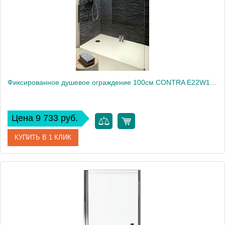
Вес, кг
40
Фиксированное душевое ограждение 100см CONTRA E22W100-GA
Цена 9 733 руб.
КУПИТЬ В 1 КЛИК
Артикул
E22W100-GA
Производитель
Jacob Delafon
Высота, см
200
Вес, кг
20