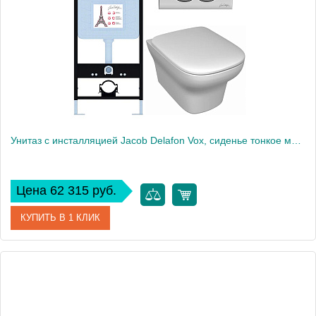
Высота, см
109
Вес, кг
55
Унитаз c инсталляцией Jacob Delafon Vox, сиденье тонкое микролифт, панель для двойного смыва, хром E21747RU-CP
Цена 62 315 руб.
КУПИТЬ В 1 КЛИК
Артикул
E21747RU-CP
Производитель
Jacob Delafon