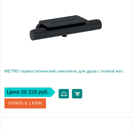
Производитель
Jacob Delafon
Высота, см
37,5
Вес, кг
39
METRO термостатический смеситель для душа с полкой матовый черный E21767-BL
Цена 20 228 руб.
КУПИТЬ В 1 КЛИК
Артикул
E21767-BL