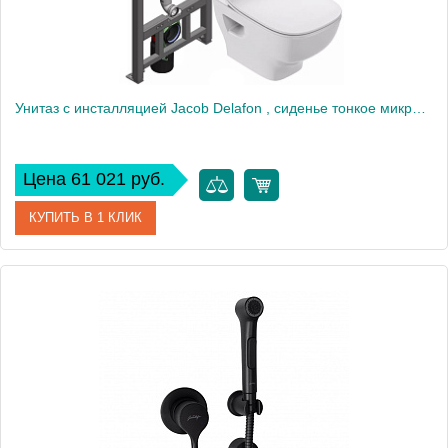
Унитаз c инсталляцией Jacob Delafon , сиденье тонкое микролифт, клавиша белая E21747RU-00
Цена 61 021 руб.
КУПИТЬ В 1 КЛИК
Артикул
E21747RU-00
Производитель
Jacob Delafon
Высота, см
35,5
Вес, кг
18