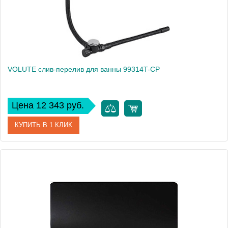
VOLUTE слив-перелив для ванны 99314T-CP
Цена 12 343 руб.
КУПИТЬ В 1 КЛИК
Артикул
99314T-CP
Производитель
Jacob Delafon
Высота, см
55,4
Вес, кг
1