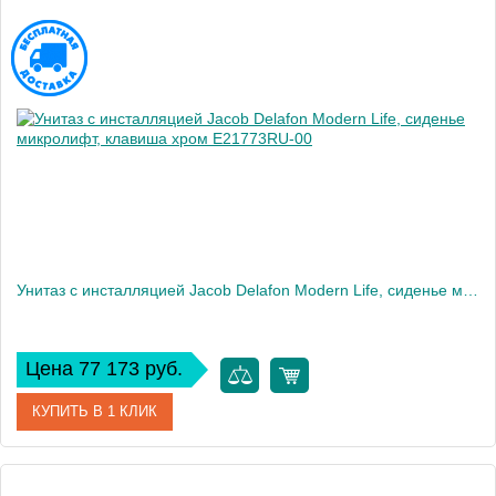
Унитаз c инсталляцией Jacob Delafon Modern Life, сиденье микролифт, клавиша хром E21773RU-00
Цена 77 173 руб.
КУПИТЬ В 1 КЛИК