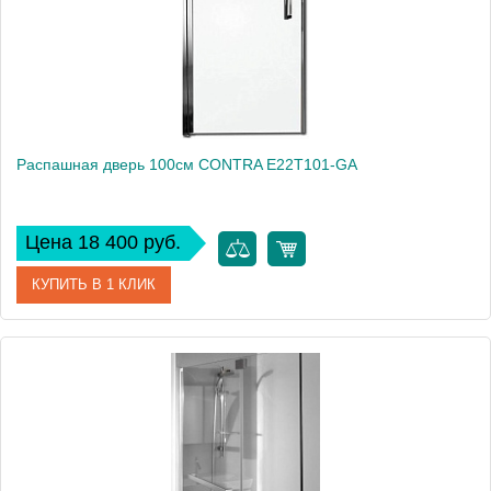
Распашная дверь 100см CONTRA E22T101-GA
Цена 18 400 руб.
КУПИТЬ В 1 КЛИК
Артикул
E22T101-GA
Производитель
Jacob Delafon
Высота, см
200
Вес, кг
15