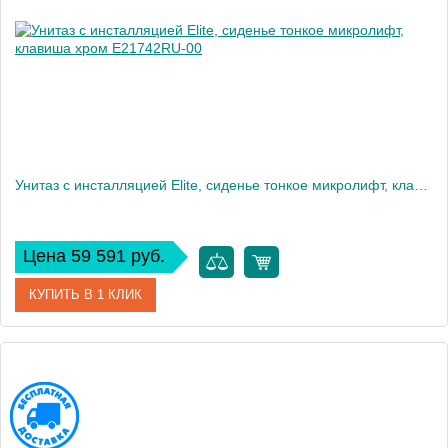
Вес, кг
12
Унитаз c инсталляцией Elite, сиденье тонкое микролифт, клавиша хром E21742RU-00
Цена 59 591 руб.
КУПИТЬ В 1 КЛИК
Артикул
E21742RU-00
Производитель
Jacob Delafon
Высота, см
35,6