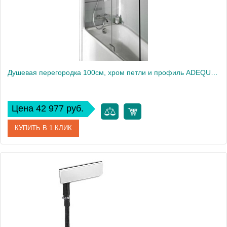
Душевая перегородка 100см, хром петли и профиль ADEQUATION E4931-GA
Цена 42 977 руб.
КУПИТЬ В 1 КЛИК
Артикул
E4931-GA
Производитель
Jacob Delafon
Высота, см
140
Вес, кг
5