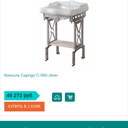
Модель
C-060
Производитель
Caprigo
Высота, см
94.0000
Монтаж
напольный
Консоль Caprigo C-060 silver
45 272 руб.
КУПИТЬ В 1 КЛИК