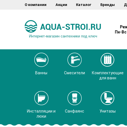
О компании
Акции
Каталог
Бренды
Д
Реж
Пн-Вс 
Интернет-магазин сантехники под ключ
Ванны
Смесители
Комплектующие
для ванн
Инсталляции и
Санфаянс
Унитазы
люки