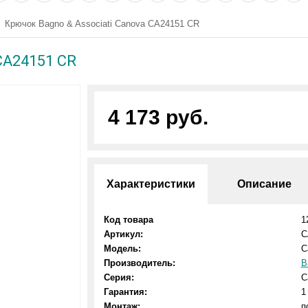
Крючок Bagno & Associati Canova CA24151 CR
CA24151 CR
4 173 руб.
Характеристики
Описание
Код товара
1
Артикул:
C
Модель:
C
Производитель:
B
Серия:
C
Гарантия:
1
Монтаж:
п