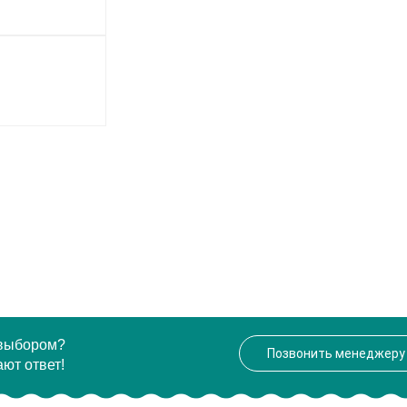
 выбором?
Позвонить менеджеру
ют ответ!