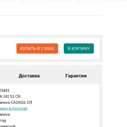
КУПИТЬ В 1 КЛИК
В КОРЗИНУ
Доставка
Гарантии
23443
A 241 51 CR
anova CA24151 CR
agno & Associati
anova
 год
одвесной