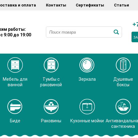
оставка и оплата
Контакты
Сертификаты
Статьи
+
им работы:
с 9:00 до 19:00
ЗА
Мебель для
Тумбы с
Зеркала
Душевые
ванной
раковиной
боксы
Биде
Раковины
Кухонные мойки
Антивандальн
сантехника