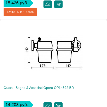
15 426 руб.
КУПИТЬ В 1 КЛИК
Артикул
OP 145 52 ORO
Модель
Opera OP14552 ORO
Производитель
Bagno & Associati
Высота, см
14.2000
Монтаж
подвесной
Стакан Bagno & Associati Opera OP14592 BR
14 203 руб.