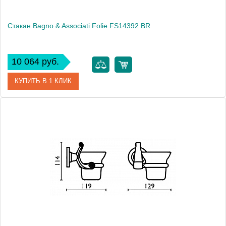
Стакан Bagno & Associati Folie FS14392 BR
10 064 руб.
КУПИТЬ В 1 КЛИК
Артикул
FS 143 92 BR SW
Модель
Folie FS14392 BR
Производитель
Bagno & Associati
Высота, см
10.5000
Монтаж
подвесной