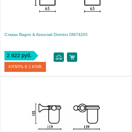
Монтаж
подвесной
Стакан Bagno & Associati Domino DM74203
2 822 руб.
КУПИТЬ В 1 КЛИК
Артикул
DM 742 03 White matt
Модель
Domino DM74203
Производитель
Bagno & Associati
Высота, см
14.5000
Монтаж
настольный