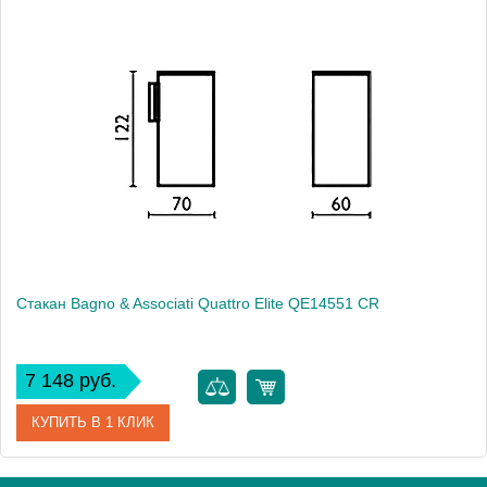
Артикул
OP 745
Модель
Opera OP745
Производитель
Bagno & Associati
Высота, см
12.0000
Монтаж
настольный
Стакан Bagno & Associati Quattro Elite QE14551 CR
7 148 руб.
КУПИТЬ В 1 КЛИК