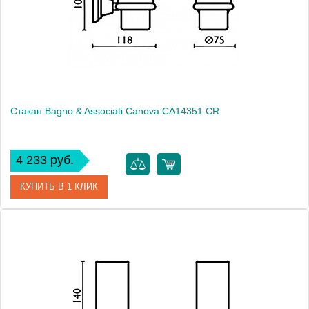
Высота, см
8.5000
Монтаж
подвесной
Стакан Bagno & Associati Canova CA14351 CR
4 233 руб.
КУПИТЬ В 1 КЛИК
Артикул
CA 143 51 CR
Модель
Canova CA14351 CR
Производитель
Bagno & Associati
Высота, см
10.7000