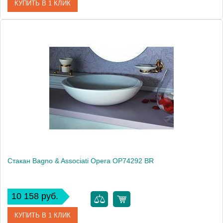
КУПИТЬ В 1 КЛИК
Артикул
OP 742 51 CR
Модель
Opera OP74251 CR
Производитель
Bagno & Associati
Высота, см
13.1000
Монтаж
настольный
Стакан Bagno & Associati Opera OP74292 BR
10 158 руб.
КУПИТЬ В 1 КЛИК