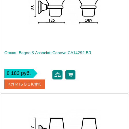
Производитель
Bagno & Associati
Высота, см
8.5000
Монтаж
подвесной
Стакан Bagno & Associati Canova CA14292 BR
8 183 руб.
КУПИТЬ В 1 КЛИК
Артикул
CA 142 92 BR
Модель
Canova CA14292 BR
Производитель
Bagno & Associati