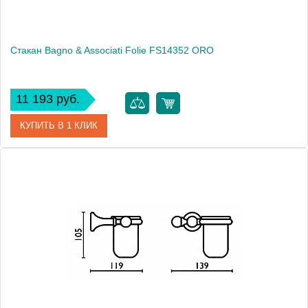
Стакан Bagno & Associati Folie FS14352 ORO
11 193 руб.
КУПИТЬ В 1 КЛИК
Артикул
FS 143 52 ORO SW
Модель
Folie FS14352 ORO
Производитель
Bagno & Associati
Высота, см
10.5000
Монтаж
подвесной