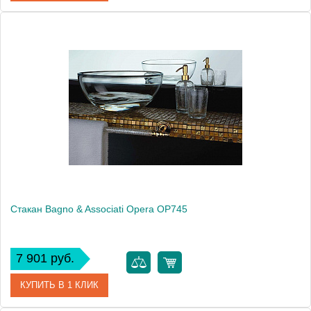
Артикул
OP 742 92 BR
Модель
Opera OP74292 BR
Производитель
Bagno & Associati
Высота, см
13.1000
Монтаж
настольный
Стакан Bagno & Associati Opera OP745
7 901 руб.
КУПИТЬ В 1 КЛИК