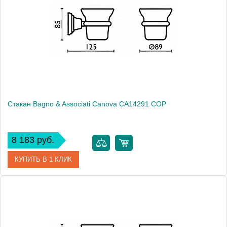
Производитель
Bagno & Associati
Высота, см
8.5000
Монтаж
подвесной
Стакан Bagno & Associati Canova CA14291 COP
8 183 руб.
КУПИТЬ В 1 КЛИК
Артикул
CA 142 91 COP
Модель
Canova CA14291 COP