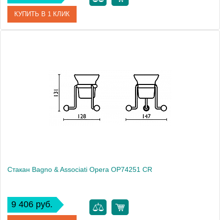
КУПИТЬ В 1 КЛИК
Артикул
OP 145 92 BR
Модель
Opera OP14592 BR
Производитель
Bagno & Associati
Высота, см
14.2000
Монтаж
подвесной
Стакан Bagno & Associati Opera OP74251 CR
9 406 руб.