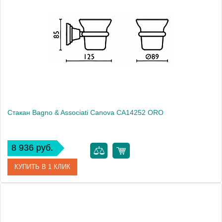
Модель
Canova CA14251 CR
Производитель
Bagno & Associati
Высота, см
8.5000
Монтаж
подвесной
Стакан Bagno & Associati Canova CA14252 ORO
8 936 руб.
КУПИТЬ В 1 КЛИК
Артикул
CA 142 52 ORO
Модель
Canova CA14252 ORO