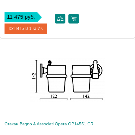
11 475 руб.
КУПИТЬ В 1 КЛИК
Артикул
OP 142 92 BR
Модель
Opera OP14292 BR
Производитель
Bagno & Associati
Высота, см
11.4000
Монтаж
подвесной
Стакан Bagno & Associati Opera OP14551 CR