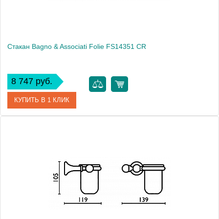
Стакан Bagno & Associati Folie FS14351 CR
8 747 руб.
КУПИТЬ В 1 КЛИК
Артикул
FS 143 51 CR SW
Модель
Folie FS14351 CR
Производитель
Bagno & Associati
Высота, см
10.5000
Монтаж
подвесной