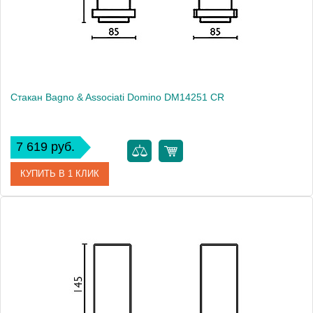
Монтаж
подвесной
Стакан Bagno & Associati Domino DM14251 CR
7 619 руб.
КУПИТЬ В 1 КЛИК
Артикул
DM 142 51 CR
Модель
Domino DM14251 CR
Производитель
Bagno & Associati
Высота, см
14.0000