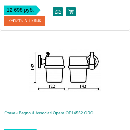
12 698 руб.
КУПИТЬ В 1 КЛИК
Артикул
OP 145 51 CR
Модель
Opera OP14551 CR
Производитель
Bagno & Associati
Высота, см
14.2000
Монтаж
подвесной
Стакан Bagno & Associati Opera OP14552 ORO