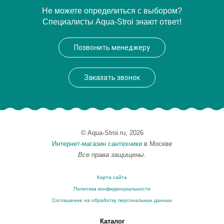
Артикул
QE 145 51 CR SW
Не можете определиться с выбором?
Специалисты Aqua-Stroi знают ответ!
Модель
Quattro Elite QE14551 CR
Производитель
Bagno & Associati
Позвонить менеджеру
Высота, см
12.2000
Монтаж
подвесной
Заказать звонок
© Aqua-Stroi.ru, 2026
Интернет-магазин сантехники
в Москве
Все права защищены.
Карта сайта
Политика конфиденциальности
Соглашение на обработку персональных данных
Каталог