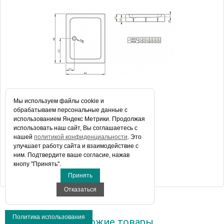
Мы используем файлы сookie и
обрабатываем персональные данные с
Поддон для душа Radaway Laros D80x90
использованием Яндекс Метрики. Продолжая
использовать наш сайт, Вы соглашаетесь с
нашей
политикой конфиденциальности
. Это
улучшает работу сайта и взаимодействие с
23 460 руб.
ним. Подтвердите ваше согласие, нажав
кнопу "Принять".
КУПИТЬ В 1 КЛИК
Принять
Отказаться
Артикул
SLD8917-01
Политика использования
Похожие товары